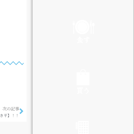
PLAY
食す
EAT
買う
次の記事
SHOP
焼き平】！！