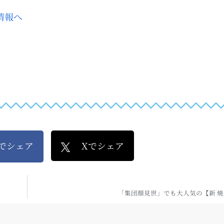
kでシェア
Xでシェア
「集団顔見世」でも大人気の【新 