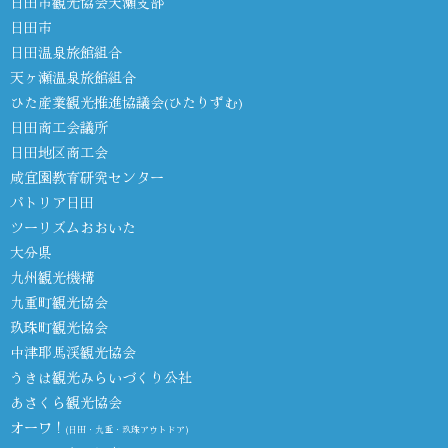
日田市観光協会天瀬支部
日田市
日田温泉旅館組合
天ヶ瀬温泉旅館組合
ひた産業観光推進協議会(ひたりずむ)
日田商工会議所
日田地区商工会
咸宜園教育研究センター
パトリア日田
ツーリズムおおいた
大分県
九州観光機構
九重町観光協会
玖珠町観光協会
中津耶馬渓観光協会
うきは観光みらいづくり公社
あさくら観光協会
オーワ！
(日田・九重・玖珠アウトドア)