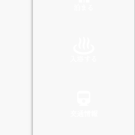
泊まる
INN
入浴する
SPA
交通情報