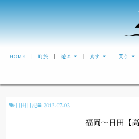
HOME
町旅
遊ぶ
食す
買う
日田日記
2013-07-02
福岡～日田【高