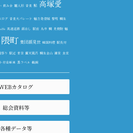
高塚愛
鮎
い
飲み会
雛人形
音楽
べログ
音楽大パレード
魅力発信隊
黎明
鯛生
oNe
高速道路
顔出し
駅前
鳥市
鯛
麦焼酎
魅
隈町
集団顔見世
韓国料理
駅長対
雛祭り
駅近
青空
露天風呂
鯛生金山
雑貨
食堂
ト付自転車
黒ラベル
鵜飼
WEBカタログ
総会資料等
各種データ等