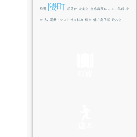
隈町
黎明
顔見世
音楽会
食感農園KazetoNe
鵜飼
青
鮎
空
電動アシスト付自転車
鯛生
魅力発信隊
飲み会
町旅
SEE
遊ぶ