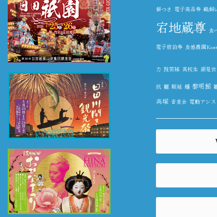
餅つき
電子商品券
鵜飼
宕地蔵尊
食
電子宿泊券
食感農園Kazet
力
鼓笛隊
高校生
顔見世
黎明館
抗
雛
順延
麺
高塚
音楽会
電動アシス