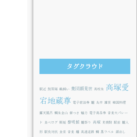
タグクラウド
高塚愛
集団顔見世
駅近
鼓笛隊
鵜飼い
高校生
宕地蔵尊
電子宿泊券
雛
鳥市
雑貨
韓国料理
露天風呂
鯛生金山
餅つき
魅力
電子商品券
音楽大パレー
黎明館
高塚
ド
食べログ
順延
雛祭り
麦焼酎
駅前
雛人
形
駅長対抗
食堂
音楽
麺
高速道路
鯛
黒ラベル
顔出し