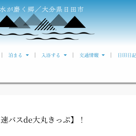
泊まる
入浴する
交通情報
日田日
速バスde大丸きっぷ】！