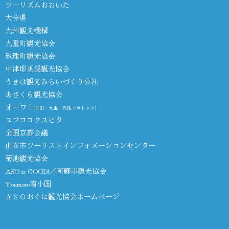
ツーリズムおおいた
大分県
九州観光機構
九重町観光協会
玖珠町観光協会
中津耶馬渓観光協会
うきは観光みらいづくり公社
あさくら観光協会
オーワ！
(日田・九重・玖珠アウトドア)
ユフココクスヒタ
全国京都会議
由布市ツーリストインフォメーションセンター
菊池観光協会
ASO is GOOD!／阿蘇市観光協会
Youmore南小国
ＡＳＯおぐに観光協会ホームページ