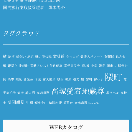
大分県知事登録旅行業地域-169
国内旅行業取扱管理者 黒木陽介
タグクラウド
鮎
黎明館
駅前
鵜飼い
駅近
魅力発信隊
食べログ
音楽大パレード
鼓笛隊
飲み会
高塚
麺
雛祭り
麦焼酎
電動アシスト付自転車
電子商品券
食堂
雑貨
顔出し
駅長対
隈町
抗
鳥市
順延
音楽会
音楽
露天風呂
鯛生
鵜飼
魅力
雛
黎明
餅つき
電
高塚愛宕地蔵尊
子宿泊券
青空
雛人形
高速道路
黒ラベル
高校
集団顔見世
生
鯛
鯛生金山
韓国料理
顔見世
食感農園KazetoNe
WEBカタログ