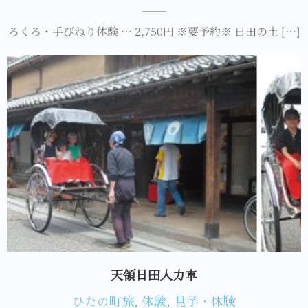
ろくろ・手びねり体験 … 2,750円 ※要予約※ 日田の土 […]
天領日田人力車
ひたの町旅
,
体験
,
見学・体験