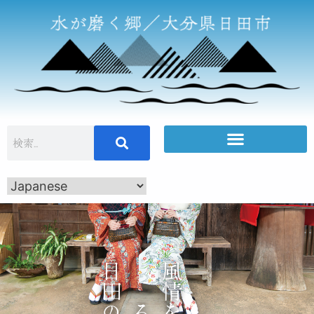
日田の町旅
風
情
感
じ
を
る