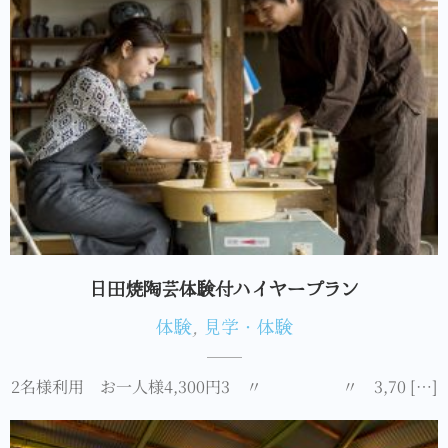
日田焼陶芸体験付ハイヤープラン
体験
,
見学・体験
2名様利用 お一人様4,300円3 〃 〃 3,70 […]