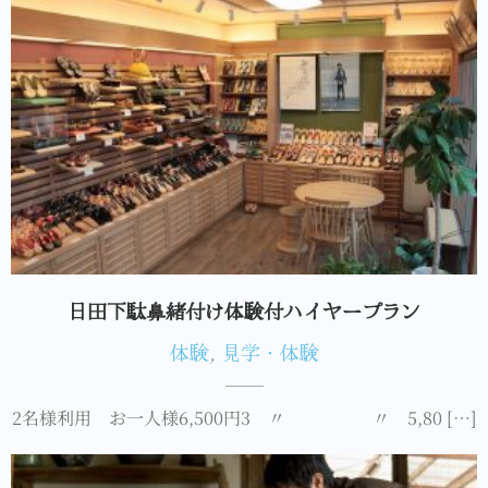
日田下駄鼻緒付け体験付ハイヤープラン
体験
,
見学・体験
2名様利用 お一人様6,500円3 〃 〃 5,80 […]