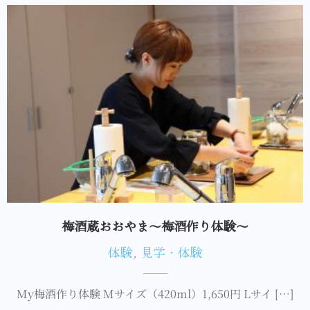
梅酒蔵おおやま～梅酒作り体験～
体験
,
見学・体験
My梅酒作り体験 Mサイズ（420ml）1,650円 Lサイ […]