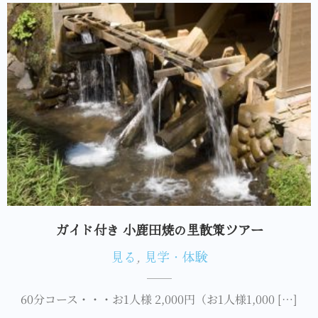
ガイド付き 小鹿田焼の里散策ツアー
見る
,
見学・体験
60分コース・・・お1人様 2,000円（お1人様1,000 […]