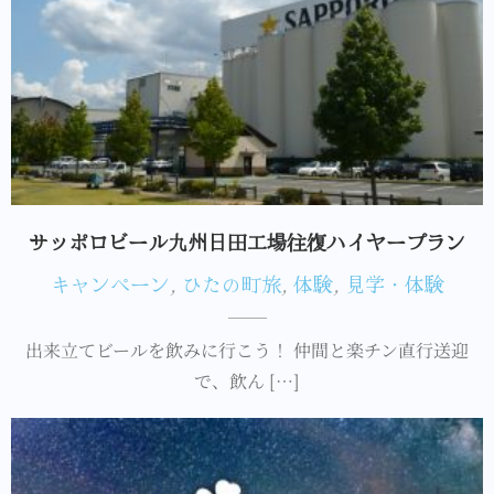
サッポロビール九州日田工場往復ハイヤープラン
キャンペーン
,
ひたの町旅
,
体験
,
見学・体験
出来立てビールを飲みに行こう！ 仲間と楽チン直行送迎
で、飲ん […]