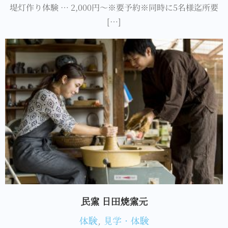
堤灯作り体験 … 2,000円～※要予約※同時に5名様迄所要
[…]
民窯 日田焼窯元
体験
,
見学・体験