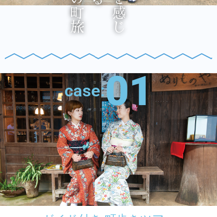
01
case: