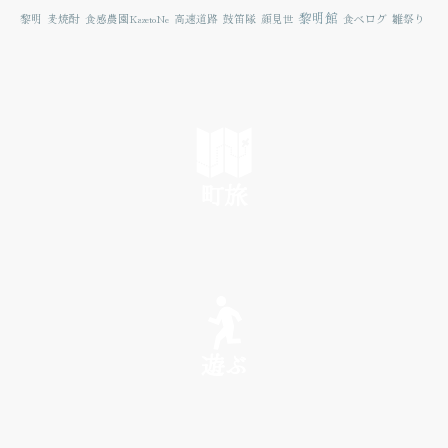
黎明館
黎明
麦焼酎
食感農園KazetoNe
高速道路
鼓笛隊
顔見世
食べログ
雛祭り
町旅
SEE
遊ぶ