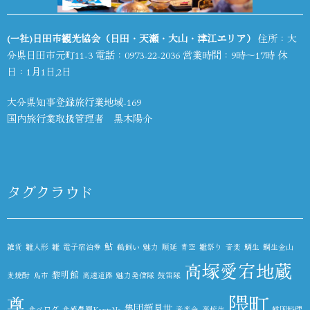
(一社)日田市観光協会（日田・天瀬・大山・津江エリア）
住所：大
分県日田市元町11-3 電話：
0973-22-2036
営業時間：9時～17時 休
日：1月1日,2日
大分県知事登録旅行業地域-169
国内旅行業取扱管理者 黒木陽介
タグクラウド
鮎
雑貨
雛人形
雛
電子宿泊券
鵜飼い
魅力
順延
青空
雛祭り
音楽
鯛生
鯛生金山
高塚愛宕地蔵
黎明館
麦焼酎
鳥市
高速道路
魅力発信隊
鼓笛隊
隈町
尊
集団顔見世
食べログ
食感農園KazetoNe
音楽会
高校生
韓国料理