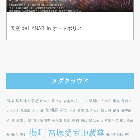
天空 de HANABI in オートポリス
タグクラウド
高塚
駅長対抗
駅近
飲み会
餅つき
音楽大パレード
鵜飼い
音楽会
順延
電動ア
集団顔見世
シスト付自転車
鳥市
雛
食堂
青空
黒ラベル
雛人形
雑貨
露天風
呂
麺
顔出し
鯛
電子宿泊券
高校生
駅前
鵜飼
鯛生
鯛生金山
韓国料理
電子商品
隈町
高塚愛宕地蔵尊
鮎
券
魅力
音楽
魅力発信隊