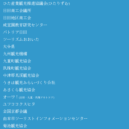
ひた産業観光推進協議会(ひたりずむ)
日田商工会議所
日田地区商工会
咸宜園教育研究センター
パトリア日田
ツーリズムおおいた
大分県
九州観光機構
九重町観光協会
玖珠町観光協会
中津耶馬渓観光協会
うきは観光みらいづくり公社
あさくら観光協会
オーワ！
(日田・九重・玖珠アウトドア)
ユフココクスヒタ
全国京都会議
由布市ツーリストインフォメーションセンター
菊池観光協会