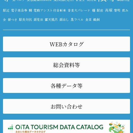
高塚
駅近
電子商品券
鯛
電動アシスト付自転車
音楽大パレード
麺
駅前
黎明
飲み
会
餅つき
駅長対抗
顔見世
露天風呂
顔出し
黒ラベル
食堂
鵜飼
WEBカタログ
総会資料等
各種データ等
お問い合わせ