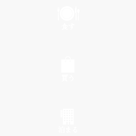
PLAY
食す
EAT
買う
SHOP
泊まる