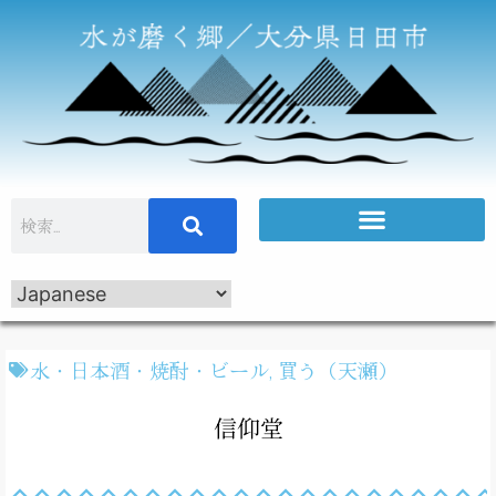
水・日本酒・焼酎・ビール
,
買う（天瀬）
信仰堂