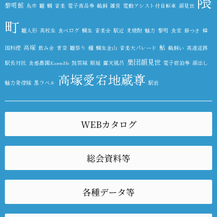
隈
黎明館
鳥市
雛
鯛
音楽
電子商品券
鵜飼
雑貨
電動アシスト付自転車
顔見世
町
雛人形
高校生
食べログ
鯛生
音楽会
駅近
麦焼酎
魅力
黎明
食堂
餅つき
韓
高塚
鮎
国料理
飲み会
青空
雛祭り
麺
鯛生金山
音楽大パレード
鵜飼い
高速道路
集団顔見世
駅長対抗
食感農園KazetoNe
鼓笛隊
順延
露天風呂
電子宿泊券
顔出し
高塚愛宕地蔵尊
魅力発信隊
黒ラベル
駅前
WEBカタログ
総会資料等
各種データ等