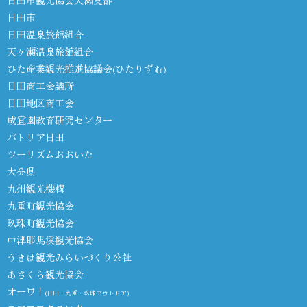
日田市
日田温泉旅館組合
天ヶ瀬温泉旅館組合
ひた産業観光推進協議会(ひたりずむ)
日田商工会議所
日田地区商工会
咸宜園教育研究センター
パトリア日田
ツーリズムおおいた
大分県
九州観光機構
九重町観光協会
玖珠町観光協会
中津耶馬渓観光協会
うきは観光みらいづくり公社
あさくら観光協会
オーワ！
(日田・九重・玖珠アウトドア)