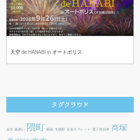
天空 de HANABI in オートポリス
タグクラウド
隈町
高塚
食堂
鵜飼い
順延
麦焼酎
音楽大パレード
電子宿泊券