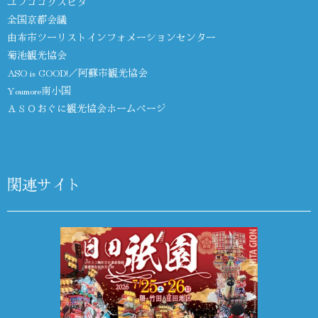
ユフココクスヒタ
全国京都会議
由布市ツーリストインフォメーションセンター
菊池観光協会
ASO is GOOD!／阿蘇市観光協会
Youmore南小国
ＡＳＯおぐに観光協会ホームページ
関連サイト