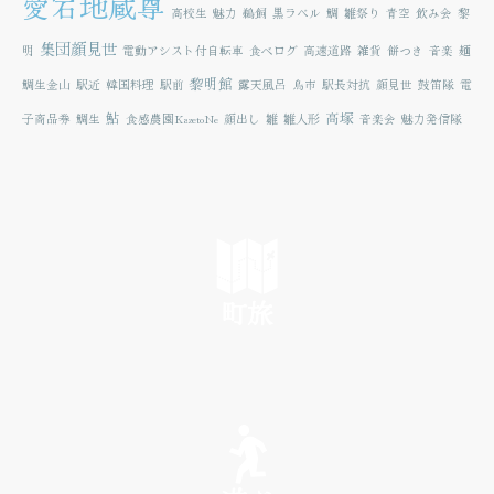
愛宕地蔵尊
高校生
魅力
鵜飼
黒ラベル
鯛
雛祭り
青空
飲み会
黎
集団顔見世
明
電動アシスト付自転車
食べログ
高速道路
雑貨
餅つき
音楽
麺
黎明館
鯛生金山
駅近
韓国料理
駅前
露天風呂
鳥市
駅長対抗
顔見世
鼓笛隊
電
鮎
高塚
子商品券
鯛生
食感農園KazetoNe
顔出し
雛
雛人形
音楽会
魅力発信隊
町旅
SEE