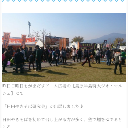
昨日日曜日もがまだすドーム広場の【島原半島特大ジオ・マル
シェ】にて
「日田やきそば研究会」が出展しました♪
日田やきそばを初めて召し上がる方が多く、釜で麺をゆでると
ころ、