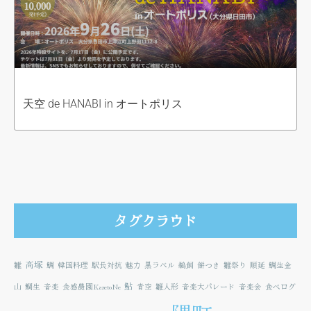
天空 de HANABI in オートポリス
タグクラウド
高塚
雛
鯛
韓国料理
駅長対抗
魅力
黒ラベル
鵜飼
餅つき
雛祭り
順延
鯛生金
鮎
山
鯛生
音楽
食感農園KazetoNe
青空
雛人形
音楽大パレード
音楽会
食べログ