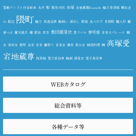
鮎
高塚
電動アシスト付自転車
鳥市
駅長対抗
食感農園KazetoNe
魅力発信隊
鯛生金
隈町
山
駅近
魅力
高速道路
鵜飼い
顔出し
順延
食べログ
麦焼酎
雛人形
雛
集団顔見世
黎明館
餅つき
露天風呂
麺
駅前
青空
黒ラベル
音楽大パレード
鯛
高塚愛
生
高校生
黎明
食堂
音楽
雛祭り
音楽会
雑貨
飲み会
韓国料理
鯛
宕地蔵尊
鼓笛隊
電子宿泊券
鵜飼
顔見世
電子商品券
WEBカタログ
総会資料等
各種データ等