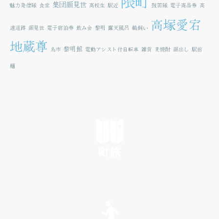
隈町
集団顔見世
魅力発信隊
食堂
高校生
駅近
鼓笛隊
電子商品券
高
高塚愛宕
速道路
顔見世
電子宿泊券
飲み会
黎明
露天風呂
鵜飼い
地蔵尊
黎明館
鳥市
電動アシスト付自転車
雑貨
麦焼酎
顔出し
駅前
麺
町旅
SEE