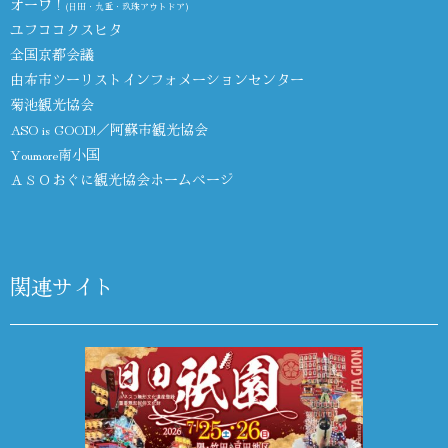
オーワ！
(日田・九重・玖珠アウトドア)
ユフココクスヒタ
全国京都会議
由布市ツーリストインフォメーションセンター
菊池観光協会
ASO is GOOD!／阿蘇市観光協会
Youmore南小国
ＡＳＯおぐに観光協会ホームページ
関連サイト