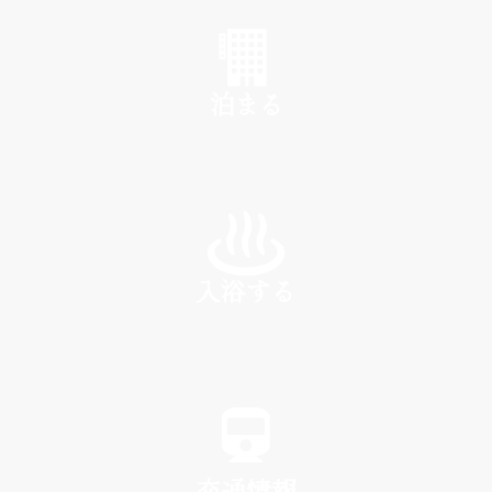
SHOP
泊まる
INN
入浴する
SPA
交通情報