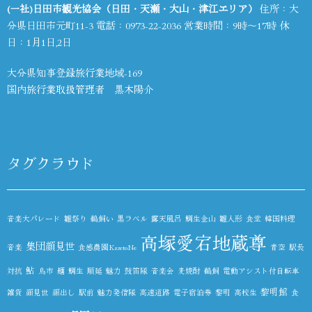
(一社)日田市観光協会（日田・天瀬・大山・津江エリア）
住所：大
分県日田市元町11-3 電話：
0973-22-2036
営業時間：9時～17時 休
日：1月1日,2日
大分県知事登録旅行業地域-169
国内旅行業取扱管理者 黒木陽介
タグクラウド
音楽大パレード
雛祭り
鵜飼い
黒ラベル
露天風呂
鯛生金山
雛人形
食堂
韓国料理
高塚愛宕地蔵尊
集団顔見世
音楽
食感農園KazetoNe
青空
駅長
鮎
対抗
鳥市
麺
鯛生
順延
魅力
鼓笛隊
音楽会
麦焼酎
鵜飼
電動アシスト付自転車
黎明館
雑貨
顔見世
顔出し
駅前
魅力発信隊
高速道路
電子宿泊券
黎明
高校生
食