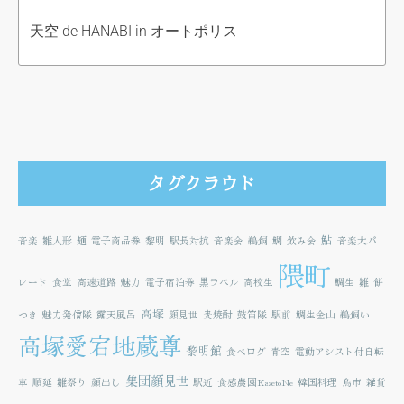
天空 de HANABI in オートポリス
タグクラウド
鮎
音楽
雛人形
麺
電子商品券
黎明
駅長対抗
音楽会
鵜飼
鯛
飲み会
音楽大パ
隈町
レード
食堂
高速道路
魅力
電子宿泊券
黒ラベル
高校生
鯛生
雛
餅
高塚
つき
魅力発信隊
露天風呂
顔見世
麦焼酎
鼓笛隊
駅前
鯛生金山
鵜飼い
高塚愛宕地蔵尊
黎明館
食べログ
青空
電動アシスト付自転
集団顔見世
車
順延
雛祭り
顔出し
駅近
食感農園KazetoNe
韓国料理
鳥市
雑貨