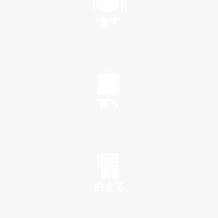
食す
EAT
買う
SHOP
泊まる