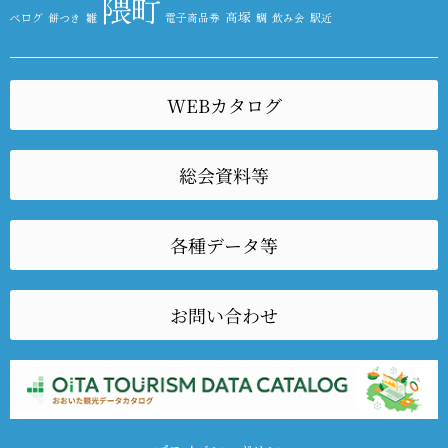
隈町
高塚
べログ
餅つき
雛
電子商品券
鯛
飲み会
駅近
WEBカタログ
総会資料等
各種データ等
お問い合わせ