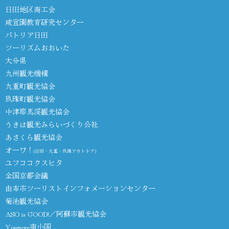
日田地区商工会
咸宜園教育研究センター
パトリア日田
ツーリズムおおいた
大分県
九州観光機構
九重町観光協会
玖珠町観光協会
中津耶馬渓観光協会
うきは観光みらいづくり公社
あさくら観光協会
オーワ！
(日田・九重・玖珠アウトドア)
ユフココクスヒタ
全国京都会議
由布市ツーリストインフォメーションセンター
菊池観光協会
ASO is GOOD!／阿蘇市観光協会
Youmore南小国