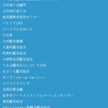
日田商工会議所
日田地区商工会
咸宜園教育研究センター
パトリア日田
ツーリズムおおいた
大分県
九州観光機構
九重町観光協会
玖珠町観光協会
中津耶馬渓観光協会
うきは観光みらいづくり公社
あさくら観光協会
オーワ！
(日田・九重・玖珠アウトドア)
ユフココクスヒタ
全国京都会議
由布市ツーリストインフォメーションセンター
菊池観光協会
ASO is GOOD!／阿蘇市観光協会