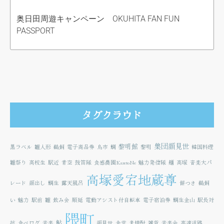
奥日田周遊キャンペーン OKUHITA FAN FUN
PASSPORT
タグクラウド
集団顔見世
黎明館
黒ラベル
雛人形
鵜飼
電子商品券
鳥市
鯛
黎明
韓国料理
雛祭り
高校生
駅近
青空
鼓笛隊
食感農園KazetoNe
魅力発信隊
麺
高塚
音楽大パ
高塚愛宕地蔵尊
レード
顔出し
鯛生
露天風呂
餅つき
鵜飼
い
魅力
駅前
雛
飲み会
順延
電動アシスト付自転車
電子宿泊券
鯛生金山
駅長対
隈町
鮎
抗
食べログ
音楽
顔見世
食堂
麦焼酎
雑貨
音楽会
高速道路