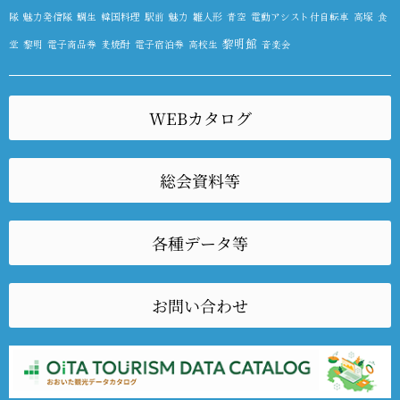
隊
魅力発信隊
鯛生
韓国料理
駅前
魅力
雛人形
青空
電動アシスト付自転車
高塚
食
黎明館
堂
黎明
電子商品券
麦焼酎
電子宿泊券
高校生
音楽会
WEBカタログ
総会資料等
各種データ等
お問い合わせ