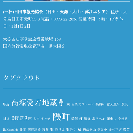
(一社)日田市観光協会（日田・天瀬・大山・津江エリア）
住所：大
分県日田市元町11-3 電話：
0973-22-2036
営業時間：9時～17時 休
日：1月1日,2日
大分県知事登録旅行業地域-169
国内旅行業取扱管理者 黒木陽介
タグクラウド
高塚愛宕地蔵尊
駅近
鯛
音楽大パレード
鵜飼い
露天風呂
駅長
隈町
集団顔見世
対抗
鳥市
餅つき
鵜飼
麺
順延
黒ラベル
顔出し
食感農
鮎
園KazetoNe
音楽
高速道路
雑貨
雛
顔見世
雛祭り
鯛生金山
飲み会
食べログ
鼓笛