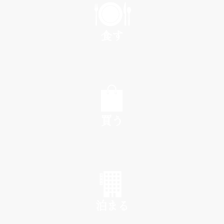
食す
EAT
買う
SHOP
泊まる