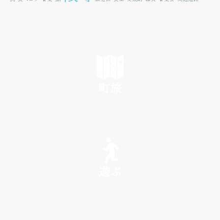
町旅
SEE
遊ぶ
PLAY