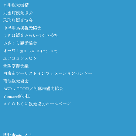
九州観光機構
九重町観光協会
玖珠町観光協会
中津耶馬渓観光協会
うきは観光みらいづくり公社
あさくら観光協会
オーワ！
(日田・九重・玖珠アウトドア)
ユフココクスヒタ
全国京都会議
由布市ツーリストインフォメーションセンター
菊池観光協会
ASO is GOOD!／阿蘇市観光協会
Youmore南小国
ＡＳＯおぐに観光協会ホームページ