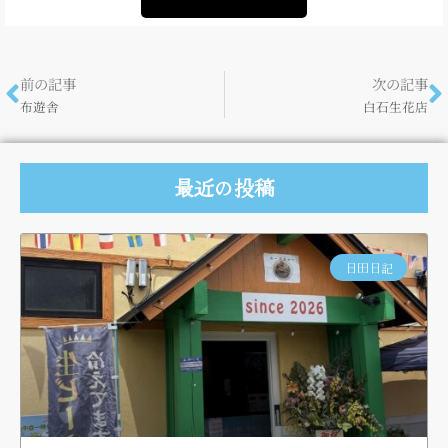
前の記事
次の記事
布遊舎
白石生花店
最近の投稿
日田日記