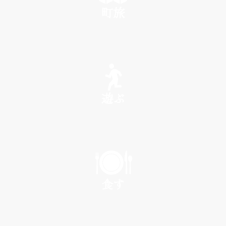
町旅
SEE
遊ぶ
PLAY
食す