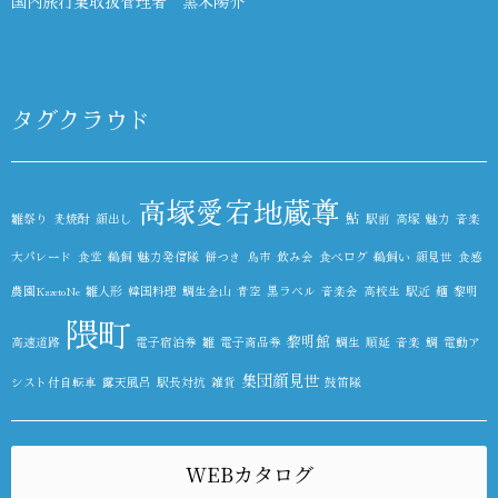
国内旅行業取扱管理者 黒木陽介
タグクラウド
高塚愛宕地蔵尊
鮎
雛祭り
麦焼酎
顔出し
駅前
高塚
魅力
音楽
大パレード
食堂
鵜飼
魅力発信隊
餅つき
鳥市
飲み会
食べログ
鵜飼い
顔見世
食感
農園KazetoNe
雛人形
韓国料理
鯛生金山
青空
黒ラベル
音楽会
高校生
駅近
麺
黎明
隈町
黎明館
高速道路
電子宿泊券
雛
電子商品券
鯛生
順延
音楽
鯛
電動ア
集団顔見世
シスト付自転車
露天風呂
駅長対抗
雑貨
鼓笛隊
WEBカタログ