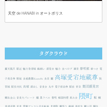
天空 de HANABI in オートポリス
タグクラウド
黎明館
露天風呂
駅近
魅力発信隊
鵜飼い
顔見世
魅力
食べログ
雑貨
餅つき
電
高塚愛宕地蔵尊
子商品券
順延
食感農園KazetoNe
食堂
雛
鼓
集団顔見世
高塚
笛隊
駅長対抗
顔出し
音楽会
鳥市
電子宿泊券
駅前
青空
隈町
鮎
鯛生金山
音楽大パレード
麺
黒ラベル
黎明
韓国料理
飲み会
鯛
高速道路
音楽
電動アシスト付自転車
麦焼酎
雛祭り
鵜飼
高校生
雛人形
鯛生