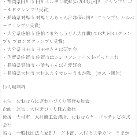
・福岡県田川市 田川ホルモン喰楽歩(2013九州B-1グランプリ ゴ
ールドグランプリ受賞)
・長崎県対馬市 対馬とんちゃん部隊(第7回B-1グランプリ シルバ
ーグランプリ受賞)
・大分県佐伯市 佐伯ごまだしうどん大作戦(2013九州B-1グラン
プリ ブロンズグランプリ受賞)
・大分県日田市 日田やきそば研究会
・佐賀県佐賀市 佐賀市はシシリアンライスdeどっとこむ
・長崎県雲仙市 小浜ちゃんぽん愛好会
・長崎県大村市 大村あま辛カレーうまか隊！(ホスト団体)
◎入場無料
主催：おおむらにぎわいづくり実行委員会
企画・運営：大村街づくり株式会社
後援：大村市、大村商工会議所、おおむらケーブルテレビ株式
会社
協力：一般社団法人愛Bリーグ本部、大村あま辛カレーうまか