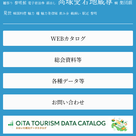
高塚愛宕地蔵尊
集団顔
黎明館
雛祭り
電子宿泊券
顔出し
鯛
見世
韓国料理
魅力
麺
魅力発信隊
飲み会
鵜飼い
駅近
黎明
WEBカタログ
総会資料等
各種データ等
お問い合わせ