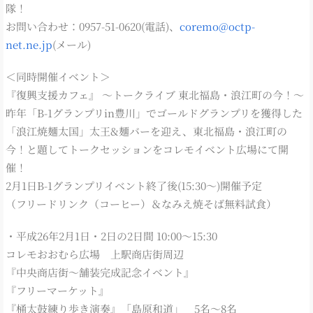
隊！
お問い合わせ：0957-51-0620(電話)、
coremo@octp-
net.ne.jp
(メール)
＜同時開催イベント＞
『復興支援カフェ』 ～トークライブ 東北福島・浪江町の今！～
昨年「B-1グランプリin豊川」でゴールドグランプリを獲得した
「浪江焼麺太国」太王&麺バーを迎え、東北福島・浪江町の
今！と題してトークセッションをコレモイベント広場にて開
催！
2月1日B-1グランプリイベント終了後(15:30～)開催予定
（フリードリンク（コーヒー）＆なみえ焼そば無料試食）
・平成26年2月1日・2日の2日間 10:00～15:30
コレモおおむら広場 上駅商店街周辺
『中央商店街〜舗装完成記念イベント』
『フリーマーケット』
『桶太鼓練り歩き演奏』「島原和道」 5名〜8名