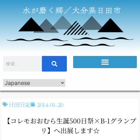
日田日記
2014-01-20
【コレモおおむら生誕500日祭×B-1グランプ
リ】へ出展します☆