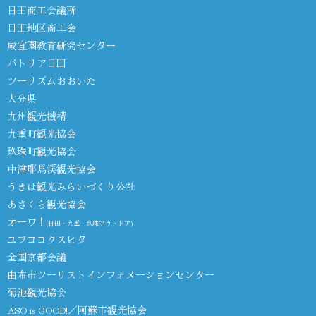
日田商工会議所
日田地区商工会
咸宜園教育研究センター
パトリア日田
ツーリズムおおいた
大分県
九州観光機構
九重町観光協会
玖珠町観光協会
中津耶馬渓観光協会
うきは観光みらいづくり公社
あさくら観光協会
オーワ！
(日田・九重・玖珠アウトドア)
ユフココクスヒタ
全国京都会議
由布市ツーリストインフォメーションセンター
菊池観光協会
ASO is GOOD!／阿蘇市観光協会