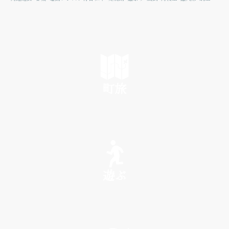
町旅
SEE
遊ぶ
PLAY