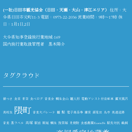
(一社)日田市観光協会（日田・天瀬・大山・津江エリア）
住所：大
分県日田市元町11-3 電話：
0973-22-2036
営業時間：9時～17時 休
日：1月1日,2日
大分県知事登録旅行業地域-169
国内旅行業取扱管理者 黒木陽介
タグクラウド
餅つき
食堂
青空
食べログ
音楽会
鯛生金山
雛人形
電動アシスト付自転車
露天風呂
隈町
鮎
高校生
音楽大パレード
雛
電子商品券
雑貨
顔見世
鳥市
高速道路
高塚
音楽
黒ラベル
駅前
順延
鯛生
鼓笛隊
麦焼酎
食感農園KazetoNe
駅長対抗
鵜飼