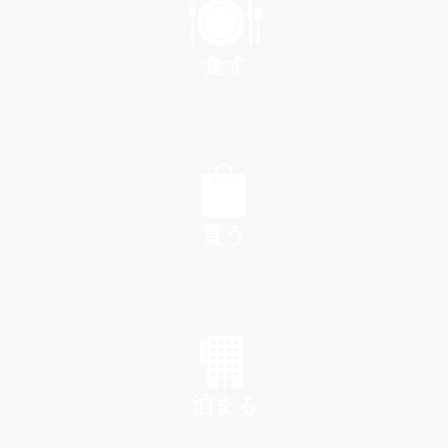
食す
EAT
買う
SHOP
泊まる