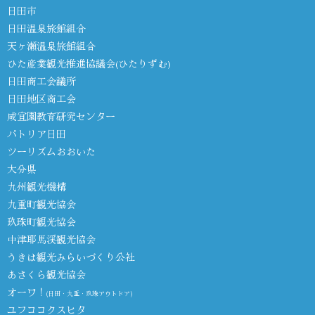
日田市
日田温泉旅館組合
天ヶ瀬温泉旅館組合
ひた産業観光推進協議会(ひたりずむ)
日田商工会議所
日田地区商工会
咸宜園教育研究センター
パトリア日田
ツーリズムおおいた
大分県
九州観光機構
九重町観光協会
玖珠町観光協会
中津耶馬渓観光協会
うきは観光みらいづくり公社
あさくら観光協会
オーワ！
(日田・九重・玖珠アウトドア)
ユフココクスヒタ