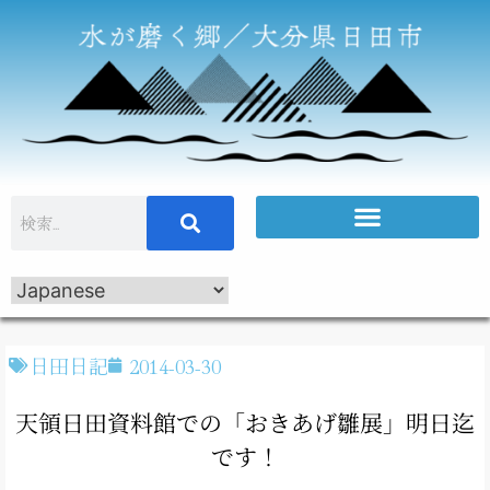
日田日記
2014-03-30
天領日田資料館での「おきあげ雛展」明日迄
です！