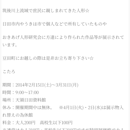
筑後川上流域で庶民に親しまれてきた人形☆
日田市内やうきは市で個人などで所有していたものや
おきあげ人形研究会に方達により作られた作品等が展示されて
います。
豆田町にお越しの際は是非お立ち寄り下さい☆
こたろ
期間：2014年2月15日(土)～3月31日(月)
時間：9:00～17:00
場所：天領日田資料館
休み：開催期間中は無休。 ※4月1日(火)・2日(水)は展示物入
れ替えの為休館
料金：大人200円 高校生以下100円
※通常は大人310円・高校生以下210円ですが特別展価格で大人