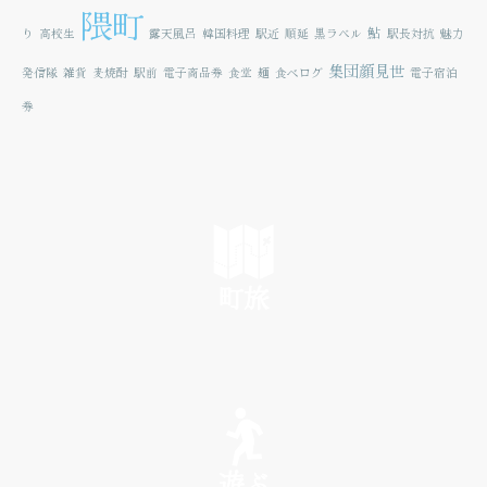
隈町
鮎
り
高校生
露天風呂
韓国料理
駅近
順延
黒ラベル
駅長対抗
魅力
集団顔見世
発信隊
雑貨
麦焼酎
駅前
電子商品券
食堂
麺
食べログ
電子宿泊
券
町旅
SEE
遊ぶ