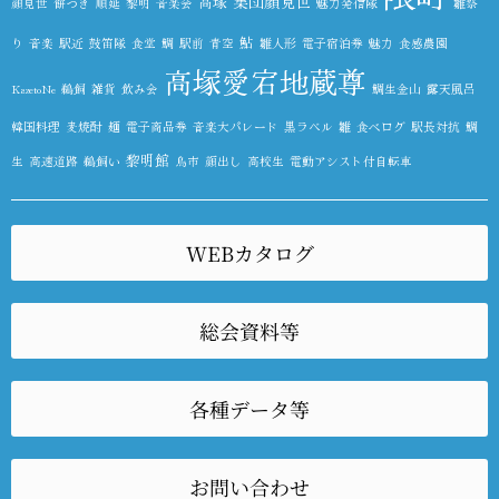
集団顔見世
高塚
顔見世
餅つき
順延
黎明
音楽会
魅力発信隊
雛祭
鮎
り
音楽
駅近
鼓笛隊
食堂
鯛
駅前
青空
雛人形
電子宿泊券
魅力
食感農園
高塚愛宕地蔵尊
KazetoNe
鵜飼
雑貨
飲み会
鯛生金山
露天風呂
韓国料理
麦焼酎
麺
電子商品券
音楽大パレード
黒ラベル
雛
食べログ
駅長対抗
鯛
黎明館
生
高速道路
鵜飼い
鳥市
顔出し
高校生
電動アシスト付自転車
WEBカタログ
総会資料等
各種データ等
お問い合わせ