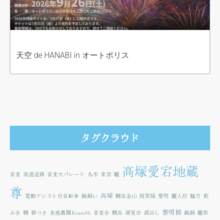
天空 de HANABI in オートポリス
タグクラウド
高塚愛宕地蔵
音楽
高速道路
音楽大パレード
鳥市
青空
雛
尊
高塚
電動アシスト付自転車
鵜飼い
鯛生金山
鼓笛隊
黎明
雛人形
魅力
飲
黎明館
み会
鯛
餅つき
食感農園KazetoNe
音楽会
鯛生
顔見世
顔出し
鵜飼
雛祭