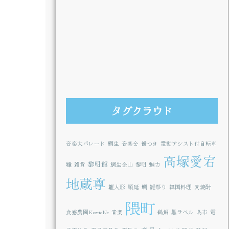
タグクラウド
音楽大パレード
鯛生
音楽会
餅つき
電動アシスト付自転車
高塚愛宕
黎明館
雛
雑貨
鯛生金山
黎明
魅力
地蔵尊
雛人形
順延
鯛
雛祭り
韓国料理
麦焼酎
隈町
食感農園KazetoNe
音楽
鵜飼
黒ラベル
鳥市
電