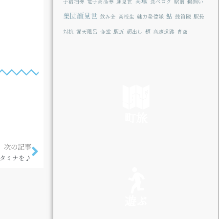
高塚
子宿泊券
電子商品券
顔見世
食べログ
駅前
鵜飼い
集団顔見世
鮎
飲み会
高校生
魅力発信隊
鼓笛隊
駅長
対抗
露天風呂
食堂
駅近
顔出し
麺
高速道路
青空
町旅
次の記事
SEE
タミナを♪
遊ぶ