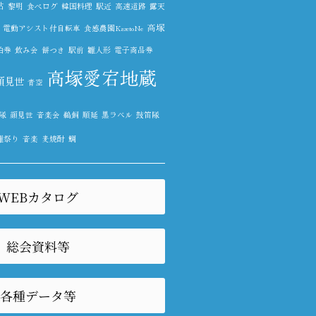
鮎
黎明
食べログ
韓国料理
駅近
高速道路
露天
高塚
電動アシスト付自転車
食感農園KazetoNe
泊券
飲み会
餅つき
駅前
雛人形
電子商品券
高塚愛宕地蔵
顔見世
青空
隊
顔見世
音楽会
鵜飼
順延
黒ラベル
鼓笛隊
雛祭り
音楽
麦焼酎
鯛
WEBカタログ
総会資料等
各種データ等