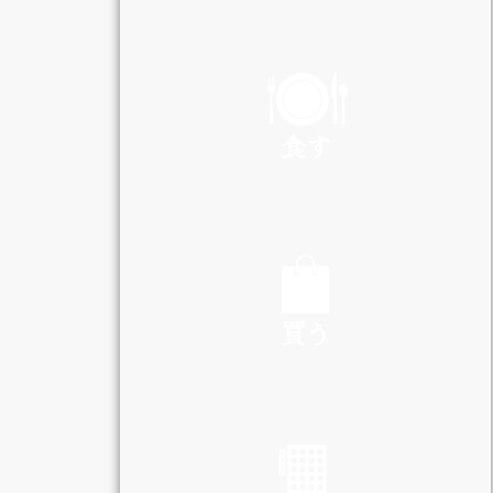
PLAY
食す
EAT
買う
SHOP