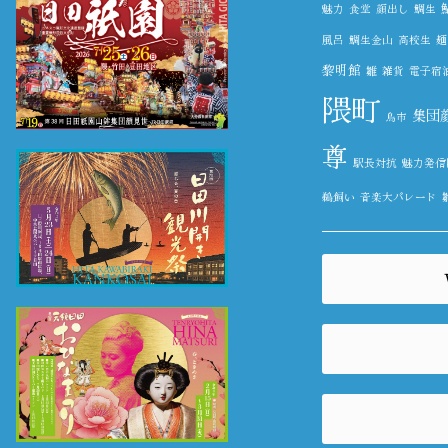
魅力
食堂
顔出し
鯛生
風呂
鯛生金山
高校生
麺
黎明館
雛
雑貨
電子宿
隈町
集団
鳥市
尊
駅長対抗
魅力発信
鵜飼い
音楽大パレード