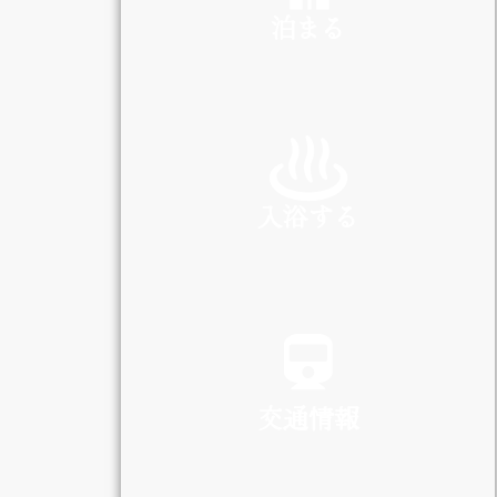
泊まる
INN
入浴する
SPA
交通情報