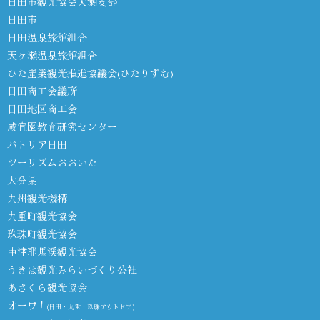
日田市観光協会天瀬支部
日田市
日田温泉旅館組合
天ヶ瀬温泉旅館組合
ひた産業観光推進協議会(ひたりずむ)
日田商工会議所
日田地区商工会
咸宜園教育研究センター
パトリア日田
ツーリズムおおいた
大分県
九州観光機構
九重町観光協会
玖珠町観光協会
中津耶馬渓観光協会
うきは観光みらいづくり公社
あさくら観光協会
オーワ！
(日田・九重・玖珠アウトドア)