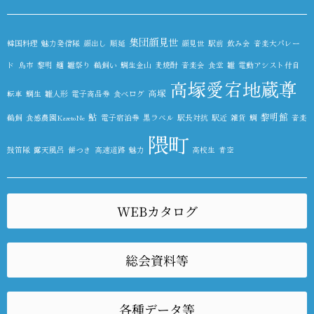
集団顔見世
韓国料理
魅力発信隊
顔出し
順延
顔見世
駅前
飲み会
音楽大パレー
ド
鳥市
黎明
麺
雛祭り
鵜飼い
鯛生金山
麦焼酎
音楽会
食堂
雛
電動アシスト付自
高塚愛宕地蔵尊
高塚
転車
鯛生
雛人形
電子商品券
食べログ
鮎
黎明館
鵜飼
食感農園KazetoNe
電子宿泊券
黒ラベル
駅長対抗
駅近
雑貨
鯛
音楽
隈町
鼓笛隊
露天風呂
餅つき
高速道路
魅力
高校生
青空
WEBカタログ
総会資料等
各種データ等