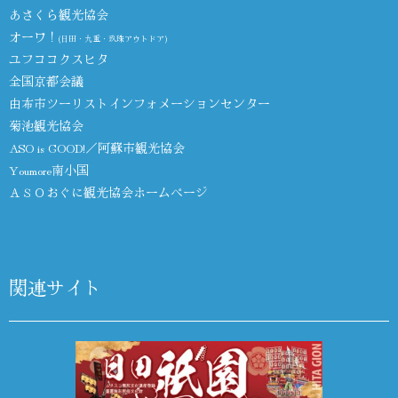
あさくら観光協会
オーワ！
(日田・九重・玖珠アウトドア)
ユフココクスヒタ
全国京都会議
由布市ツーリストインフォメーションセンター
菊池観光協会
ASO is GOOD!／阿蘇市観光協会
Youmore南小国
ＡＳＯおぐに観光協会ホームページ
関連サイト