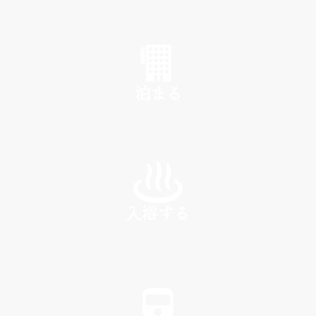
SHOP
泊まる
INN
入浴する
SPA