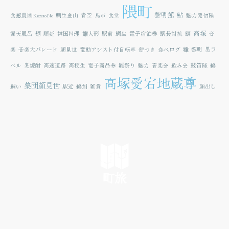
隈町
黎明館
鮎
食感農園KazetoNe
鯛生金山
青空
鳥市
食堂
魅力発信隊
高塚
露天風呂
麺
順延
韓国料理
雛人形
駅前
鯛生
電子宿泊券
駅長対抗
鯛
音
楽
音楽大パレード
顔見世
電動アシスト付自転車
餅つき
食べログ
雛
黎明
黒ラ
ベル
麦焼酎
高速道路
高校生
電子商品券
雛祭り
魅力
音楽会
飲み会
鼓笛隊
鵜
高塚愛宕地蔵尊
集団顔見世
飼い
駅近
鵜飼
雑貨
顔出し
町旅
SEE