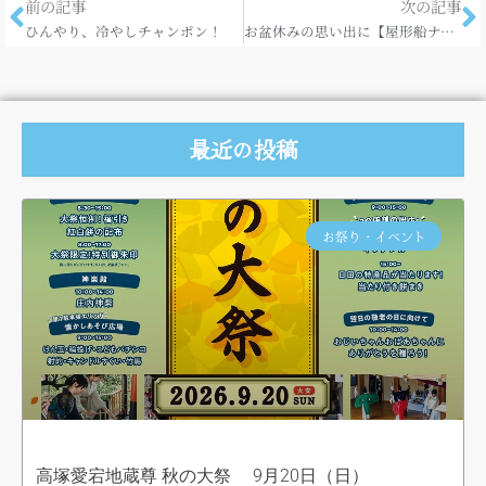
前の記事
次の記事
ひんやり、冷やしチャンポン！
お盆休みの思い出に【屋形船ナイトクルーズ】！
最近の投稿
お祭り・イベント
高塚愛宕地蔵尊 秋の大祭 9月20日（日）