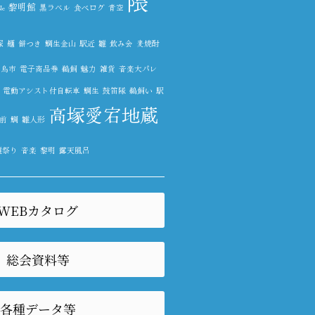
隈
黎明館
e
黒ラベル
食べログ
青空
塚
麺
餅つき
鯛生金山
駅近
雛
飲み会
麦焼酎
鳥市
電子商品券
鵜飼
魅力
雑貨
音楽大パレ
電動アシスト付自転車
鯛生
鼓笛隊
鵜飼い
駅
高塚愛宕地蔵
前
鯛
雛人形
雛祭り
音楽
黎明
露天風呂
WEBカタログ
総会資料等
各種データ等