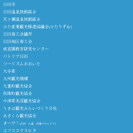
日田市
日田温泉旅館組合
天ヶ瀬温泉旅館組合
ひた産業観光推進協議会(ひたりずむ)
日田商工会議所
日田地区商工会
咸宜園教育研究センター
パトリア日田
ツーリズムおおいた
大分県
九州観光機構
九重町観光協会
玖珠町観光協会
中津耶馬渓観光協会
うきは観光みらいづくり公社
あさくら観光協会
オーワ！
(日田・九重・玖珠アウトドア)
ユフココクスヒタ