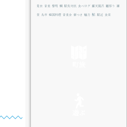
見世
音楽
黎明
鯛
駅長対抗
食べログ
露天風呂
雛祭り
雑
鮎
貨
鳥市
韓国料理
音楽会
餅つき
魅力
駅近
食堂
町旅
SEE
遊ぶ