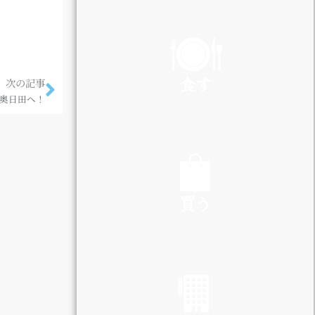
PLAY
食す
次の記事
奥日田へ！
EAT
買う
SHOP