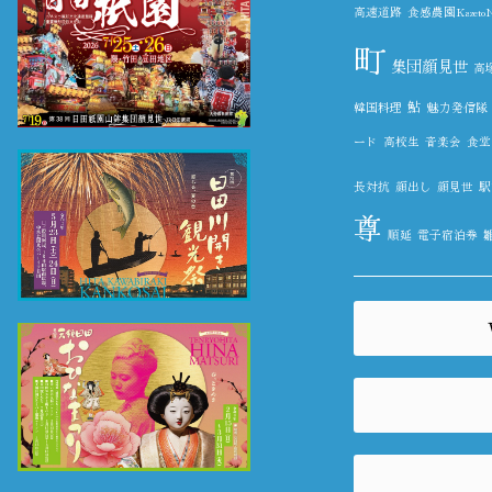
高速道路
食感農園KazetoN
町
集団顔見世
高
鮎
韓国料理
魅力発信隊
ード
高校生
音楽会
食堂
長対抗
顔出し
顔見世
駅
尊
順延
電子宿泊券