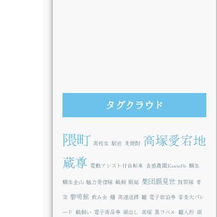
タグクラウド
隈町
高塚愛宕地
高校生
駅前
麦焼酎
蔵尊
電動アシスト付自転車
食感農園KazetoNe
鯛生
集団顔見世
鯛生金山
魅力発信隊
鵜飼
順延
鼓笛隊
青
黎明館
空
飲み会
麺
高速道路
雛
電子宿泊券
音楽大パレ
ード
鵜飼い
電子商品券
顔出し
高塚
黒ラベル
雛人形
顔