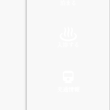
泊まる
INN
入浴する
SPA
交通情報