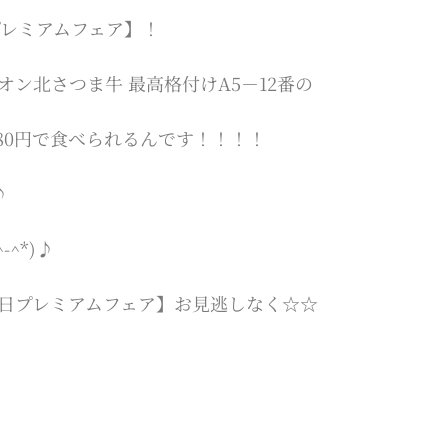
プレミアムフェア】！
ン北さつま牛 最高格付けA5－12番の
980円で食べられるんです！！！！
♪
^*)♪
老の日プレミアムフェア】お見逃しなく☆☆