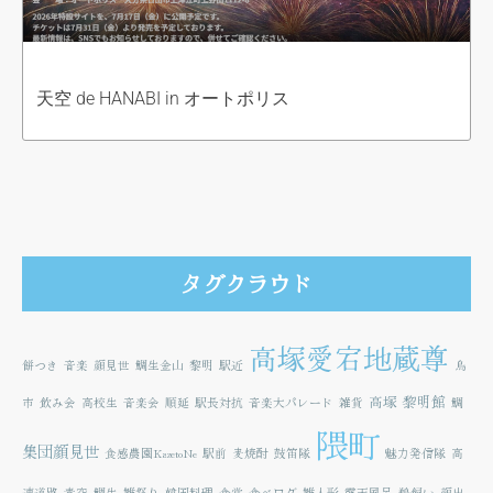
天空 de HANABI in オートポリス
タグクラウド
高塚愛宕地蔵尊
餅つき
音楽
顔見世
鯛生金山
黎明
駅近
鳥
高塚
黎明館
市
飲み会
高校生
音楽会
順延
駅長対抗
音楽大パレード
雑貨
鯛
隈町
集団顔見世
食感農園KazetoNe
駅前
麦焼酎
鼓笛隊
魅力発信隊
高
速道路
青空
鯛生
雛祭り
韓国料理
食堂
食べログ
雛人形
露天風呂
鵜飼い
顔出