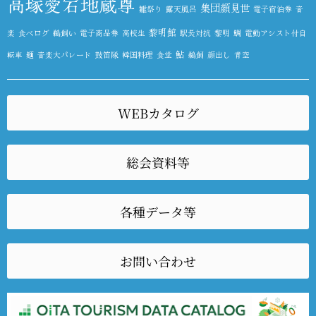
高塚愛宕地蔵尊
集団顔見世
雛祭り
露天風呂
電子宿泊券
音
黎明館
楽
食べログ
鵜飼い
電子商品券
高校生
駅長対抗
黎明
鯛
電動アシスト付自
鮎
転車
麺
音楽大パレード
鼓笛隊
韓国料理
食堂
鵜飼
顔出し
青空
WEBカタログ
総会資料等
各種データ等
お問い合わせ