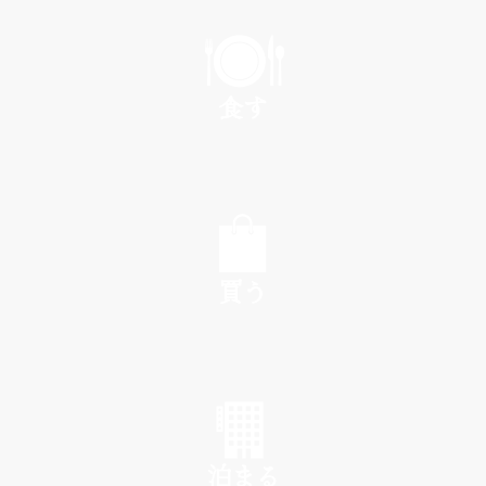
PLAY
食す
EAT
買う
SHOP
泊まる