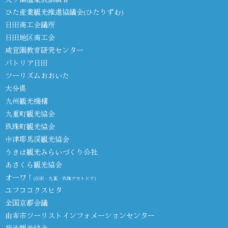
ひた産業観光推進協議会(ひたりずむ)
日田商工会議所
日田地区商工会
咸宜園教育研究センター
パトリア日田
ツーリズムおおいた
大分県
九州観光機構
九重町観光協会
玖珠町観光協会
中津耶馬渓観光協会
うきは観光みらいづくり公社
あさくら観光協会
オーワ！
(日田・九重・玖珠アウトドア)
ユフココクスヒタ
全国京都会議
由布市ツーリストインフォメーションセンター