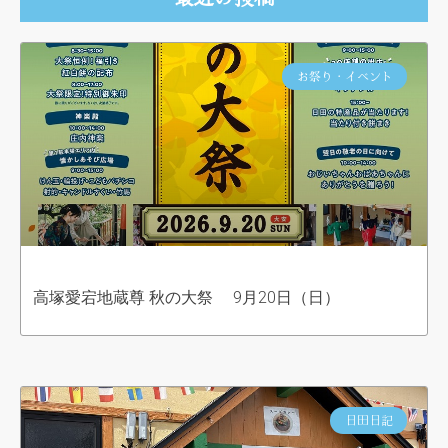
お祭り・イベント
高塚愛宕地蔵尊 秋の大祭 9月20日（日）
日田日記