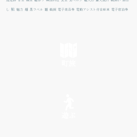
鮎
し
魅力
麺
黒ラベル
雛
鵜飼
電子商品券
電動アシスト付自転車
電子宿泊券
町旅
SEE
遊ぶ