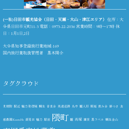
(一社)日田市観光協会（日田・天瀬・大山・津江エリア）
住所：大
分県日田市元町11-3 電話：
0973-22-2036
営業時間：9時～17時 休
日：1月1日,2日
大分県知事登録旅行業地域-169
国内旅行業取扱管理者 黒木陽介
タグクラウド
麦焼酎
駅近
魅力発信隊
鯛生
音楽会
高速道路
鳥市
雛人形
順延
飲み会
餅つき
食
隈町
高塚
感農園KazetoNe
顔見世
魅力
駅前
雛
雑貨
黒ラベル
鯛生金山