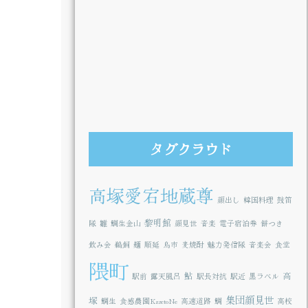
タグクラウド
高塚愛宕地蔵尊
顔出し
韓国料理
鼓笛
黎明館
隊
雛
鯛生金山
顔見世
音楽
電子宿泊券
餅つき
飲み会
鵜飼
麺
順延
鳥市
麦焼酎
魅力発信隊
音楽会
食堂
隈町
鮎
高
駅前
露天風呂
駅長対抗
駅近
黒ラベル
集団顔見世
塚
鯛生
食感農園KazetoNe
高速道路
鯛
高校