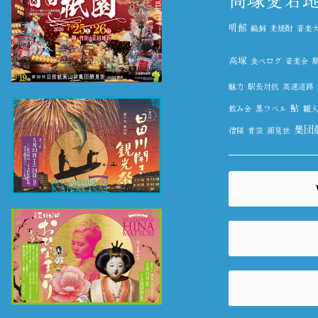
明館
鵜飼
麦焼酎
音楽
高塚
食べログ
音楽会
魅力
駅長対抗
高速道路
鮎
飲み会
黒ラベル
雛
集団
信隊
青空
顔見世