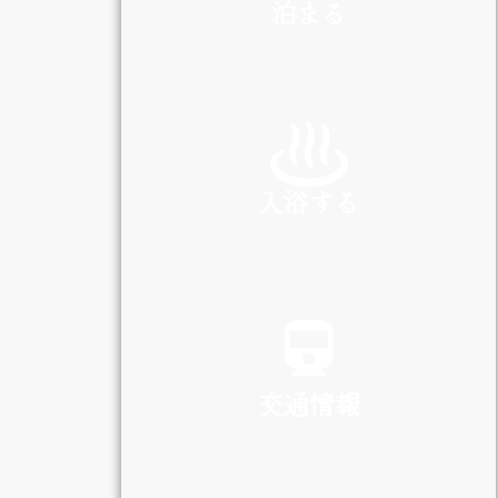
泊まる
INN
入浴する
SPA
交通情報