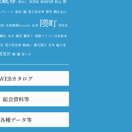
黎
顔出し
鼓笛隊
韓国料理
駅近
大パレード
駅前
雛
電子商品券
黎明
鯛生金山
隈町
順延
食感農園KazetoNe
食堂
高校生
鯛生
鳥市
雑貨
雛祭り
電動アシスト付自転車
人形
電子宿泊券
鵜飼い
露天風呂
音楽
魅力発
顔見世
鯛
麺
餅つき
WEBカタログ
総会資料等
各種データ等