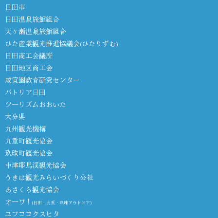
日田市
日田温泉旅館組合
天ヶ瀬温泉旅館組合
ひた産業観光推進協議会(ひたりずむ)
日田商工会議所
日田地区商工会
咸宜園教育研究センター
パトリア日田
ツーリズムおおいた
大分県
九州観光機構
九重町観光協会
玖珠町観光協会
中津耶馬渓観光協会
うきは観光みらいづくり公社
あさくら観光協会
オーワ！
(日田・九重・玖珠アウトドア)
ユフココクスヒタ