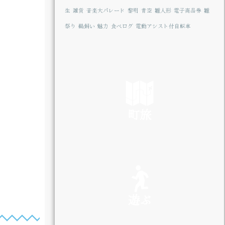
生
雑貨
音楽大パレード
黎明
青空
雛人形
電子商品券
雛
祭り
鵜飼い
魅力
食べログ
電動アシスト付自転車
町旅
SEE
遊ぶ