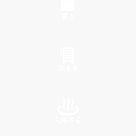
買う
SHOP
泊まる
INN
入浴する