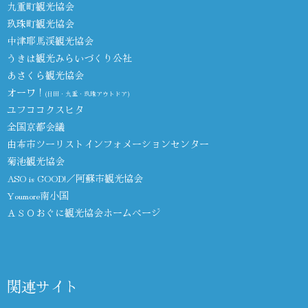
九重町観光協会
玖珠町観光協会
中津耶馬渓観光協会
うきは観光みらいづくり公社
あさくら観光協会
オーワ！
(日田・九重・玖珠アウトドア)
ユフココクスヒタ
全国京都会議
由布市ツーリストインフォメーションセンター
菊池観光協会
ASO is GOOD!／阿蘇市観光協会
Youmore南小国
ＡＳＯおぐに観光協会ホームページ
関連サイト