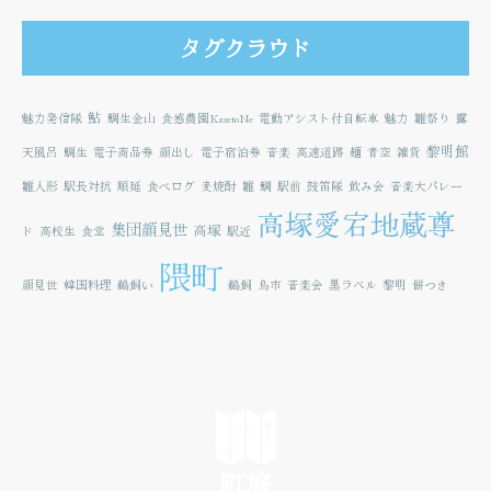
タグクラウド
鮎
魅力発信隊
鯛生金山
食感農園KazetoNe
電動アシスト付自転車
魅力
雛祭り
露
黎明館
天風呂
鯛生
電子商品券
顔出し
電子宿泊券
音楽
高速道路
麺
青空
雑貨
雛人形
駅長対抗
順延
食べログ
麦焼酎
雛
鯛
駅前
鼓笛隊
飲み会
音楽大パレー
高塚愛宕地蔵尊
集団顔見世
高塚
ド
高校生
食堂
駅近
隈町
顔見世
韓国料理
鵜飼い
鵜飼
鳥市
音楽会
黒ラベル
黎明
餅つき
町旅