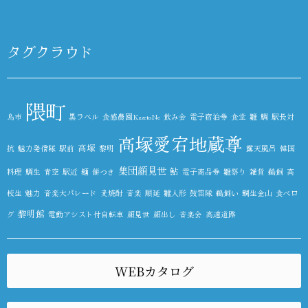
タグクラウド
隈町
鳥市
黒ラベル
食感農園KazetoNe
飲み会
電子宿泊券
食堂
雛
鯛
駅長対
高塚愛宕地蔵尊
高塚
抗
魅力発信隊
駅前
黎明
露天風呂
韓国
集団顔見世
鮎
料理
鯛生
青空
駅近
麺
餅つき
電子商品券
雛祭り
雑貨
鵜飼
高
校生
魅力
音楽大パレード
麦焼酎
音楽
順延
雛人形
鼓笛隊
鵜飼い
鯛生金山
食べロ
黎明館
グ
電動アシスト付自転車
顔見世
顔出し
音楽会
高速道路
WEBカタログ