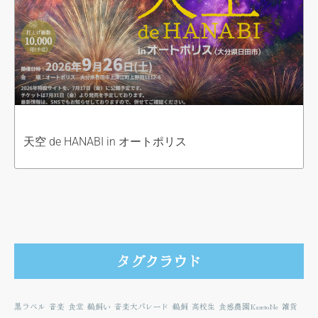
天空 de HANABI in オートポリス
タグクラウド
黒ラベル
音楽
食堂
鵜飼い
音楽大パレード
鵜飼
高校生
食感農園KazetoNe
雑貨