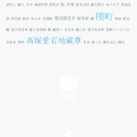
鮎
高塚
顔出し
魅力
鳥市
韓国料理
顔見世
駅長対抗
露天風呂
食べログ
高速道
隈町
集団顔見世
黎明館
路
鼓笛隊
駅前
飲み会
麦焼酎
麺
順延
駅近
雛
電子商品券
魅力発信隊
鯛
雛祭り
音楽会
雛人形
電子宿泊券
電動アシスト付
高塚愛宕地蔵尊
自転車
黎明
青空
餅つき
鯛生金山
鯛生
町旅
SEE