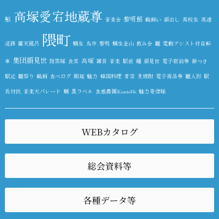
高塚愛宕地蔵尊
鮎
黎明館
音楽会
鵜飼い
顔出し
高校生
高速
隈町
道路
露天風呂
鯛生
鳥市
黎明
鯛生金山
飲み会
雛
電動アシスト付自転
集団顔見世
高塚
車
鼓笛隊
食堂
雑貨
音楽
駅前
麺
顔見世
電子宿泊券
餅つき
駅近
雛祭り
鵜飼
食べログ
順延
魅力
韓国料理
青空
麦焼酎
電子商品券
雛人形
駅
長対抗
音楽大パレード
鯛
黒ラベル
食感農園KazetoNe
魅力発信隊
WEBカタログ
総会資料等
各種データ等