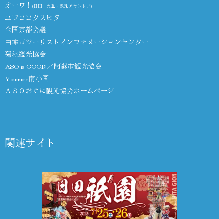
オーワ！
(日田・九重・玖珠アウトドア)
ユフココクスヒタ
全国京都会議
由布市ツーリストインフォメーションセンター
菊池観光協会
ASO is GOOD!／阿蘇市観光協会
Youmore南小国
ＡＳＯおぐに観光協会ホームページ
関連サイト