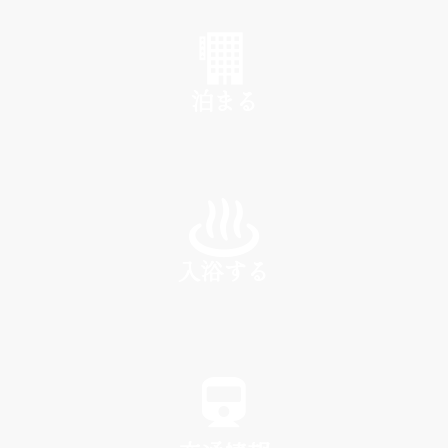
SHOP
泊まる
INN
入浴する
SPA