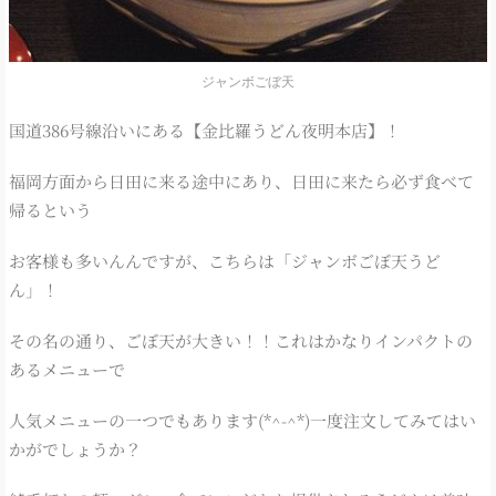
ジャンボごぼ天
国道386号線沿いにある【金比羅うどん夜明本店】！
福岡方面から日田に来る途中にあり、日田に来たら必ず食べて
帰るという
お客様も多いんんですが、こちらは「ジャンボごぼ天うど
ん」！
その名の通り、ごぼ天が大きい！！これはかなりインパクトの
あるメニューで
人気メニューの一つでもあります(*^-^*)一度注文してみてはい
かがでしょうか？