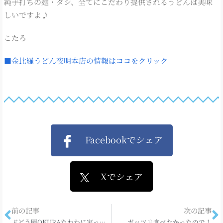
純手打ちの麺・ダシ、全てにこだわり提供されるうどんは美味
しいですよ♪
こたろ
■金比羅うどん夜明本店の情報はココをクリック
Facebookでシェア
Xでシェア
前の記事
次の記事
ぶどう園OKURAたわわに実っています
ガッツリ食べたかったので！