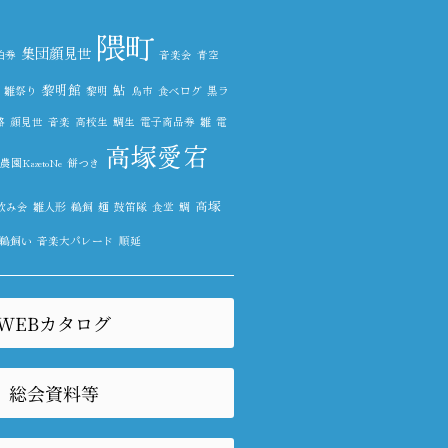
隈町
集団顔見世
泊券
音楽会
青空
黎明館
鮎
雛祭り
黎明
鳥市
食べログ
黒ラ
路
顔見世
音楽
高校生
鯛生
電子商品券
雛
電
高塚愛宕
園KazetoNe
餅つき
高塚
飲み会
雛人形
鵜飼
麺
鼓笛隊
食堂
鯛
鵜飼い
音楽大パレード
順延
WEBカタログ
総会資料等