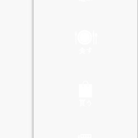
PLAY
食す
EAT
買う
SHOP