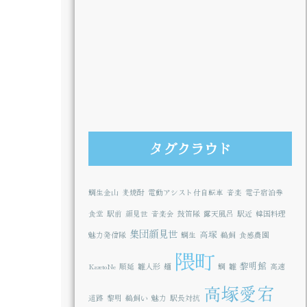
タグクラウド
鯛生金山
麦焼酎
電動アシスト付自転車
音楽
電子宿泊券
食堂
駅前
顔見世
音楽会
鼓笛隊
露天風呂
駅近
韓国料理
集団顔見世
高塚
魅力発信隊
鯛生
鵜飼
食感農園
隈町
黎明館
KazetoNe
順延
雛人形
麺
鯛
雛
高速
高塚愛宕
道路
黎明
鵜飼い
魅力
駅長対抗