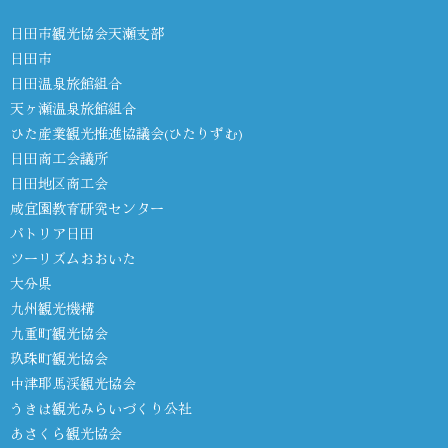
日田市観光協会天瀬支部
日田市
日田温泉旅館組合
天ヶ瀬温泉旅館組合
ひた産業観光推進協議会(ひたりずむ)
日田商工会議所
日田地区商工会
咸宜園教育研究センター
パトリア日田
ツーリズムおおいた
大分県
九州観光機構
九重町観光協会
玖珠町観光協会
中津耶馬渓観光協会
うきは観光みらいづくり公社
あさくら観光協会