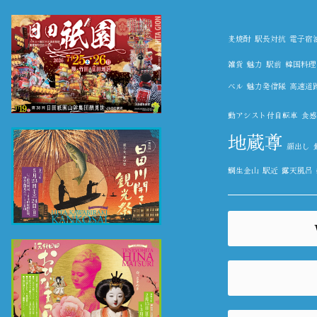
麦焼酎
駅長対抗
電子宿
雑貨
魅力
駅前
韓国料理
ベル
魅力発信隊
高速道
動アシスト付自転車
食感農
地蔵尊
顔出し
鯛生金山
駅近
露天風呂