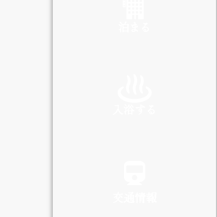
泊まる
INN
入浴する
SPA
交通情報