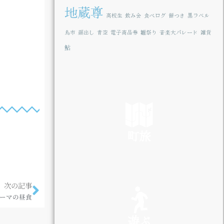
地蔵尊
高校生
飲み会
食べログ
餅つき
黒ラベル
鳥市
顔出し
青空
電子商品券
雛祭り
音楽大パレード
雑貨
鮎
町旅
SEE
次の記事
ーマの昼食
遊ぶ