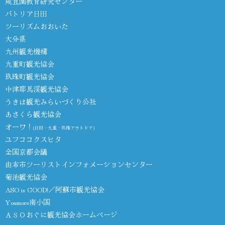
咸宜園教育研究センター
パトリア日田
ツーリズムおおいた
大分県
九州観光機構
九重町観光協会
玖珠町観光協会
中津耶馬渓観光協会
うきは観光みらいづくり公社
あさくら観光協会
オーワ！
(日田・九重・玖珠アウトドア)
ユフココクスヒタ
全国京都会議
由布市ツーリストインフォメーションセンター
菊池観光協会
ASO is GOOD!／阿蘇市観光協会
Youmore南小国
ＡＳＯおぐに観光協会ホームページ