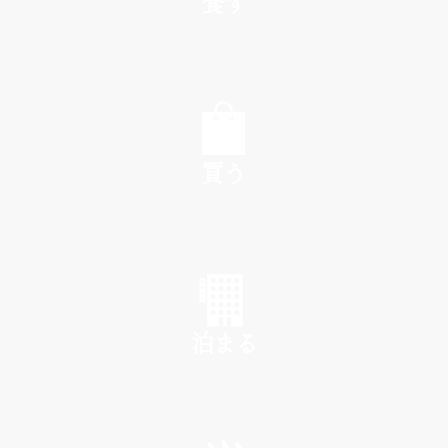
食す
EAT
買う
SHOP
泊まる
INN