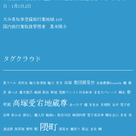
日：1月1日,2日
大分県知事登録旅行業地域-169
国内旅行業取扱管理者 黒木陽介
タグクラウド
集団顔見世
高塚
黒ラベル
高校生
魅力発信隊
魅力
青空
食感農園KazetoNe
雛
雑
黎
貨
餅つき
露天風呂
鵜飼
駅前
順延
電動アシスト付自転車
音楽大パレード
鯛生
高塚愛宕地蔵尊
明館
食べログ
麺
音楽会
麦焼酎
鳥市
電子宿
泊券
飲み会
顔出し
雛人形
鵜飼い
駅長対抗
韓国料理
電子商品券
鯛生金山
音楽
高
隈町
鮎
速道路
鼓笛隊
黎明
顔見世
雛祭り
駅近
食堂
鯛