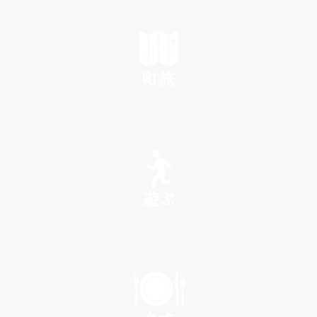
町旅
SEE
遊ぶ
PLAY