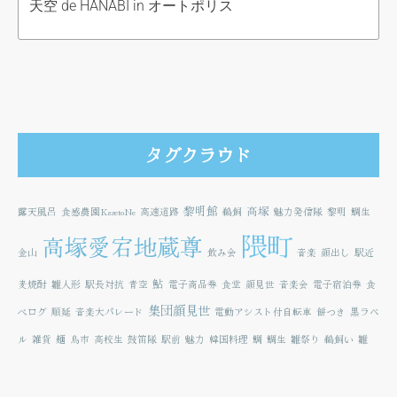
天空 de HANABI in オートポリス
タグクラウド
黎明館
高塚
露天風呂
食感農園KazetoNe
高速道路
鵜飼
魅力発信隊
黎明
鯛生
隈町
高塚愛宕地蔵尊
金山
飲み会
音楽
顔出し
駅近
鮎
麦焼酎
雛人形
駅長対抗
青空
電子商品券
食堂
顔見世
音楽会
電子宿泊券
食
集団顔見世
べログ
順延
音楽大パレード
電動アシスト付自転車
餅つき
黒ラベ
ル
雑貨
麺
鳥市
高校生
鼓笛隊
駅前
魅力
韓国料理
鯛
鯛生
雛祭り
鵜飼い
雛