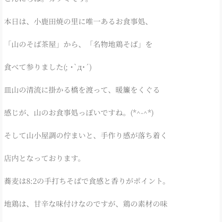
本日は、小鹿田焼の里に唯一あるお食事処、
「山のそば茶屋」から、「名物地鶏そば」を
食べて参りました(; ･`д･´)
皿山の清流に掛かる橋を渡って、暖簾をくぐる
感じが、山のお食事処っぽいですね。(*^-^*)
そして山小屋調の佇まいと、手作り感が落ち着く
店内となっております。
蕎麦は8:2の手打ちそばで食感と香りがポイント。
地鶏は、甘辛な味付けなのですが、鶏の素材の味