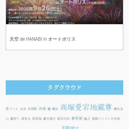
天空 de HANABI in オートポリス
タグクラウド
高塚愛宕地蔵尊
高塚
黒ラベル
食堂
麦焼酎
雛
鯛生
鯛生金
黎明館
山
雛祭り
顔見世
鼓笛隊
露天風呂
駅長対抗
魅力
電動アシスト付自転