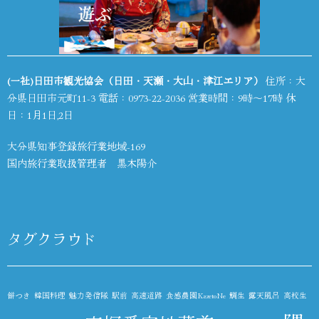
(一社)日田市観光協会（日田・天瀬・大山・津江エリア）
住所：大
分県日田市元町11-3 電話：
0973-22-2036
営業時間：9時～17時 休
日：1月1日,2日
大分県知事登録旅行業地域-169
国内旅行業取扱管理者 黒木陽介
タグクラウド
餅つき
韓国料理
魅力発信隊
駅前
高速道路
食感農園KazetoNe
鯛生
露天風呂
高校生