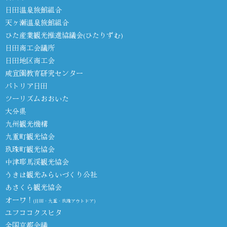
日田温泉旅館組合
天ヶ瀬温泉旅館組合
ひた産業観光推進協議会(ひたりずむ)
日田商工会議所
日田地区商工会
咸宜園教育研究センター
パトリア日田
ツーリズムおおいた
大分県
九州観光機構
九重町観光協会
玖珠町観光協会
中津耶馬渓観光協会
うきは観光みらいづくり公社
あさくら観光協会
オーワ！
(日田・九重・玖珠アウトドア)
ユフココクスヒタ
全国京都会議