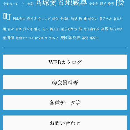
隈
高塚愛宕地蔵尊
音楽大パレード
食堂
音楽会
駅近
黎明
町
鯛生金山
顔見世
食べログ
鵜飼
麦焼酎
順延
鯛
雛
鵜飼い
黒ラベル
顔出し
鮎
高塚
麺
青空
音楽
鼓笛隊
魅力
鳥市
雛人形
電子商品券
電子宿泊券
駅長対抗
集団顔見世
黎明館
電動アシスト付自転車
飲み会
雑貨
雛祭り
WEBカタログ
総会資料等
各種データ等
お問い合わせ