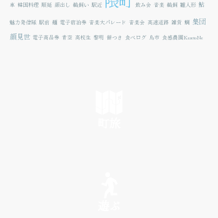
隈町
鮎
車
韓国料理
順延
顔出し
鵜飼い
駅近
飲み会
音楽
鵜飼
雛人形
集団
魅力発信隊
駅前
麺
電子宿泊券
音楽大パレード
音楽会
高速道路
雑貨
鯛
顔見世
電子商品券
青空
高校生
黎明
餅つき
食べログ
鳥市
食感農園KazetoNe
町旅
SEE
遊ぶ