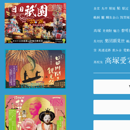
鮎
食堂
鳥市
順延
駅近
鵜飼
雛
鯛生金山
鼓笛隊
高塚
黎明
麦焼酎
魅力
集団顔見世
長対抗
鵜
空
高速道路
飲み会
電動
高塚愛
高校生