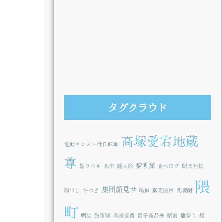
タグクラウド
高塚愛宕地蔵
電動アシスト付自転車
尊
黎明館
黒ラベル
鳥市
雛人形
食べログ
駅長対抗
隈
集団顔見世
顔出し
餅つき
鵜飼
露天風呂
麦焼酎
町
鯛生
鼓笛隊
高速道路
電子商品券
駅前
雛祭り
麺