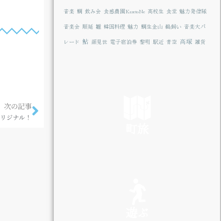
音楽
鯛
飲み会
食感農園KazetoNe
高校生
食堂
魅力発信隊
音楽会
順延
雛
韓国料理
魅力
鯛生金山
鵜飼い
音楽大パ
鮎
高塚
レード
顔見世
電子宿泊券
黎明
駅近
青空
雑貨
次の記事
リジナル！
町旅
SEE
遊ぶ