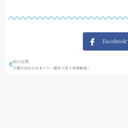
Faceboo
前の記事
天領日田おひなまつり～創作人形工房黒船屋～