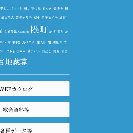
音楽大パレード
魅力発信隊
餅つき
音楽会
鯛
露天風呂
電子商品券
鯛生
電子宿泊券
雛祭り
隈町
館
食感農園KazetoNe
駅前
黎明
駅
飼い
韓国料理
食べログ
雛人形
麺
顔見世
青
アシスト付自転車
黒ラベル
顔出し
雑貨
音楽
宕地蔵尊
WEBカタログ
総会資料等
各種データ等