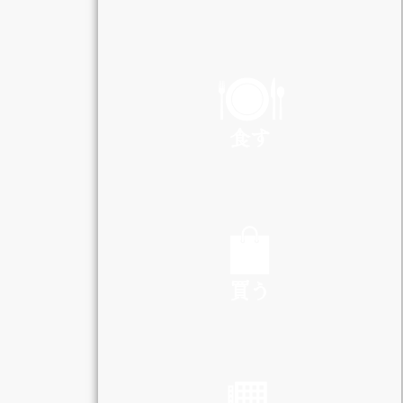
PLAY
食す
EAT
買う
SHOP