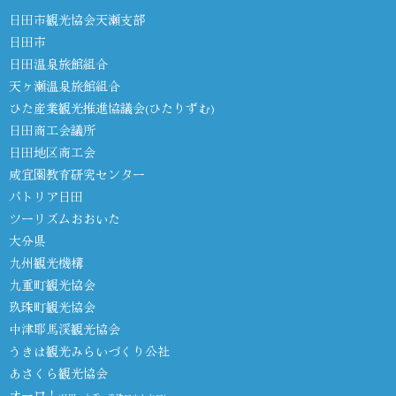
日田市観光協会天瀬支部
日田市
日田温泉旅館組合
天ヶ瀬温泉旅館組合
ひた産業観光推進協議会(ひたりずむ)
日田商工会議所
日田地区商工会
咸宜園教育研究センター
パトリア日田
ツーリズムおおいた
大分県
九州観光機構
九重町観光協会
玖珠町観光協会
中津耶馬渓観光協会
うきは観光みらいづくり公社
あさくら観光協会
オーワ！