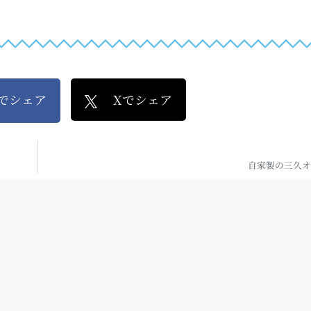
kでシェア
Xでシェア
自家製の三久オ