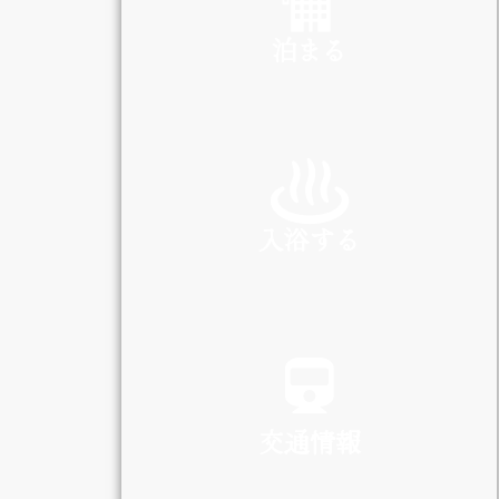
泊まる
INN
入浴する
SPA
交通情報