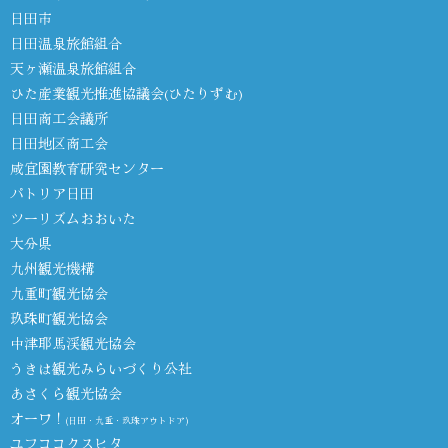
日田市
日田温泉旅館組合
天ヶ瀬温泉旅館組合
ひた産業観光推進協議会(ひたりずむ)
日田商工会議所
日田地区商工会
咸宜園教育研究センター
パトリア日田
ツーリズムおおいた
大分県
九州観光機構
九重町観光協会
玖珠町観光協会
中津耶馬渓観光協会
うきは観光みらいづくり公社
あさくら観光協会
オーワ！
(日田・九重・玖珠アウトドア)
ユフココクスヒタ