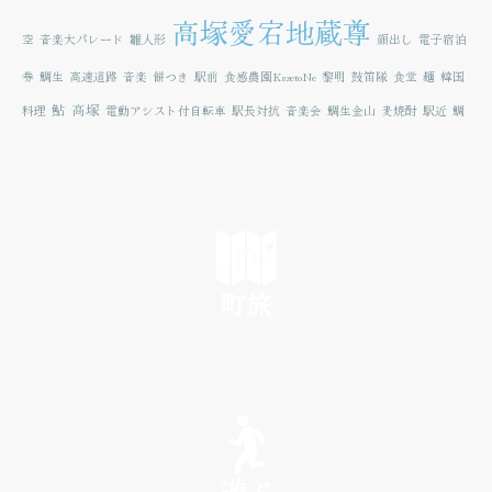
高塚愛宕地蔵尊
空
音楽大パレード
雛人形
顔出し
電子宿泊
券
鯛生
高速道路
音楽
餅つき
駅前
食感農園KazetoNe
黎明
鼓笛隊
食堂
麺
韓国
鮎
高塚
料理
電動アシスト付自転車
駅長対抗
音楽会
鯛生金山
麦焼酎
駅近
鯛
町旅
SEE
遊ぶ