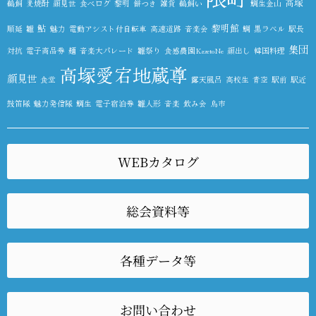
高塚
鵜飼
麦焼酎
顔見世
食べログ
黎明
餅つき
雑貨
鵜飼い
鯛生金山
鮎
黎明館
順延
雛
魅力
電動アシスト付自転車
高速道路
音楽会
鯛
黒ラベル
駅長
集団
対抗
電子商品券
麺
音楽大パレード
雛祭り
食感農園KazetoNe
顔出し
韓国料理
高塚愛宕地蔵尊
顔見世
食堂
露天風呂
高校生
青空
駅前
駅近
鼓笛隊
魅力発信隊
鯛生
電子宿泊券
雛人形
音楽
飲み会
鳥市
WEBカタログ
総会資料等
各種データ等
お問い合わせ