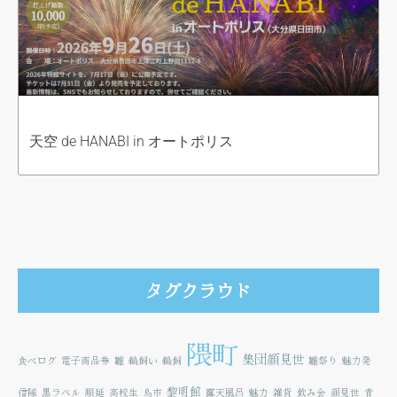
天空 de HANABI in オートポリス
タグクラウド
隈町
集団顔見世
食べログ
電子商品券
雛
鵜飼い
鵜飼
雛祭り
魅力発
黎明館
信隊
黒ラベル
順延
高校生
鳥市
露天風呂
魅力
雑貨
飲み会
顔見世
青