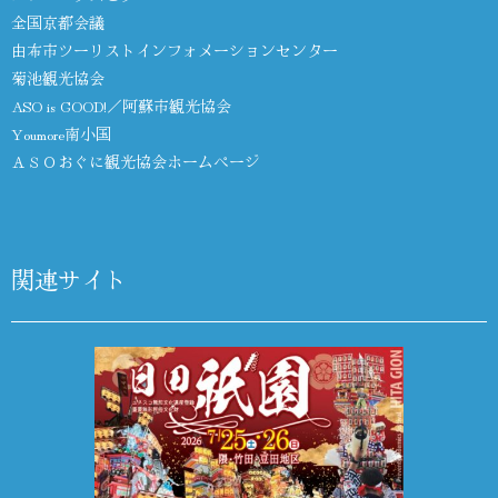
全国京都会議
由布市ツーリストインフォメーションセンター
菊池観光協会
ASO is GOOD!／阿蘇市観光協会
Youmore南小国
ＡＳＯおぐに観光協会ホームページ
関連サイト