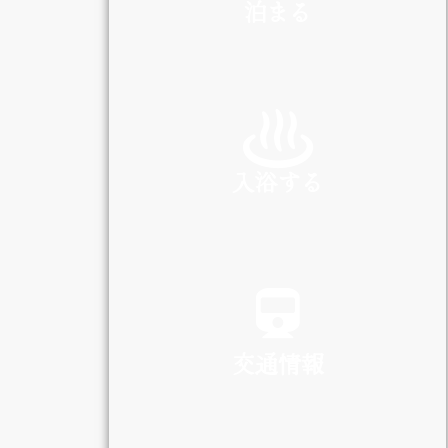
泊まる
INN
入浴する
SPA
交通情報