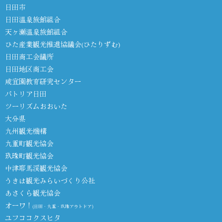
日田市
日田温泉旅館組合
天ヶ瀬温泉旅館組合
ひた産業観光推進協議会(ひたりずむ)
日田商工会議所
日田地区商工会
咸宜園教育研究センター
パトリア日田
ツーリズムおおいた
大分県
九州観光機構
九重町観光協会
玖珠町観光協会
中津耶馬渓観光協会
うきは観光みらいづくり公社
あさくら観光協会
オーワ！
(日田・九重・玖珠アウトドア)
ユフココクスヒタ