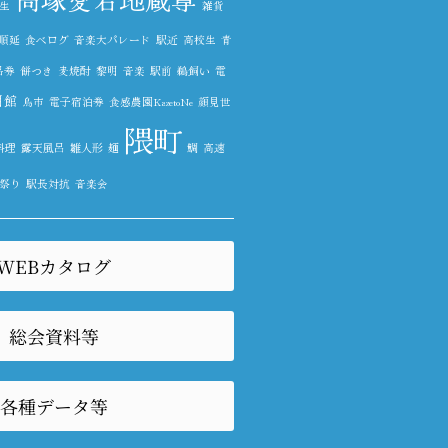
生
雑貨
順延
食べログ
音楽大パレード
駅近
高校生
青
品券
餅つき
麦焼酎
黎明
音楽
駅前
鵜飼い
電
明館
鳥市
電子宿泊券
食感農園KazetoNe
顔見世
隈町
料理
露天風呂
雛人形
麺
鯛
高速
祭り
駅長対抗
音楽会
WEBカタログ
総会資料等
各種データ等