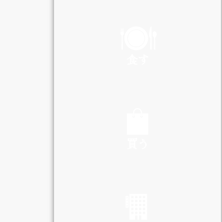
PLAY
食す
EAT
買う
SHOP