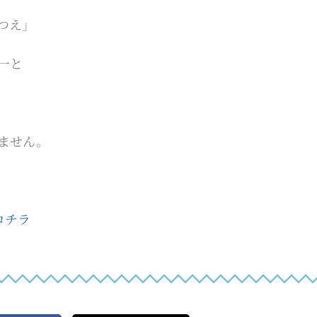
つえ」
一と
ません。
コチラ