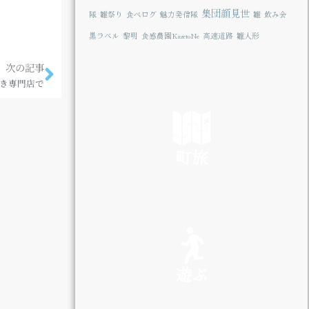
集団顔見世
隊
雛祭り
食べログ
魅力発信隊
雛
飲み会
黒ラベル
黎明
食感農園KazetoNe
高速道路
雛人形
次の記事
き専門店で
町旅
SEE
遊ぶ