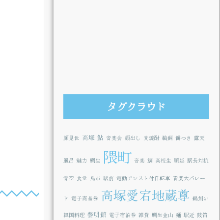
タグクラウド
高塚
鮎
顔見世
音楽会
顔出し
麦焼酎
鵜飼
餅つき
露天
隈町
風呂
魅力
鯛生
音楽
鯛
高校生
順延
駅長対抗
青空
食堂
鳥市
駅前
電動アシスト付自転車
音楽大パレー
高塚愛宕地蔵尊
ド
電子商品券
鵜飼い
黎明館
韓国料理
電子宿泊券
雑貨
鯛生金山
麺
駅近
鼓笛