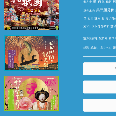
鮎
高塚
飲み会
鵜飼
鯛
集団顔見世
鯛生金山
空
食堂
魅力
雛
電子商
黎
動アシスト付自転車
魅力発信隊
鼓笛隊
韓国
道路
顔出し
黒ラベル
雛