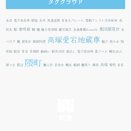
タグクラウド
食堂
電子商品券
順延
鳥市
高速道路
音楽大パレード
電動アシスト付自転車
高
集団顔見世
鮎
黎明館
校生
鯛
麺
魅力発信隊
露天風呂
食感農園KazetoNe
食
高塚愛宕地蔵尊
べログ
雛
顔見世
韓国料理
魅力
飲み会
鼓
笛隊
駅前
青空
麦焼酎
鵜飼い
駅長対抗
顔出し
電子宿泊券
黒ラベル
鯛生金山
隈町
高塚
餅つき
駅近
雛人形
音楽会
鯛生
鵜飼
雛祭り
雑貨
黎明
音楽
町旅