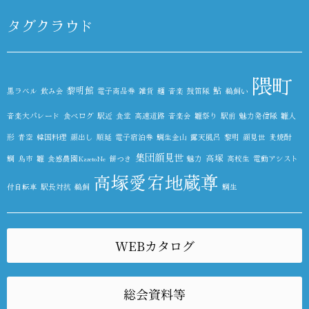
タグクラウド
隈町
黎明館
鮎
黒ラベル
飲み会
電子商品券
雑貨
麺
音楽
鼓笛隊
鵜飼い
音楽大パレード
食べログ
駅近
食堂
高速道路
音楽会
雛祭り
駅前
魅力発信隊
雛人
形
青空
韓国料理
顔出し
順延
電子宿泊券
鯛生金山
露天風呂
黎明
顔見世
麦焼酎
集団顔見世
高塚
鯛
鳥市
雛
食感農園KazetoNe
餅つき
魅力
高校生
電動アシスト
高塚愛宕地蔵尊
付自転車
駅長対抗
鵜飼
鯛生
WEBカタログ
総会資料等