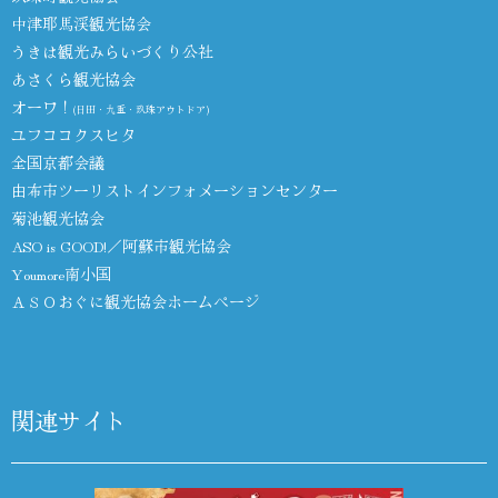
中津耶馬渓観光協会
うきは観光みらいづくり公社
あさくら観光協会
オーワ！
(日田・九重・玖珠アウトドア)
ユフココクスヒタ
全国京都会議
由布市ツーリストインフォメーションセンター
菊池観光協会
ASO is GOOD!／阿蘇市観光協会
Youmore南小国
ＡＳＯおぐに観光協会ホームページ
関連サイト