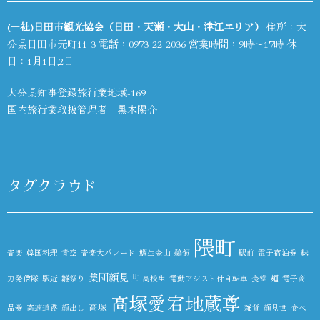
(一社)日田市観光協会（日田・天瀬・大山・津江エリア）
住所：大
分県日田市元町11-3 電話：
0973-22-2036
営業時間：9時～17時 休
日：1月1日,2日
大分県知事登録旅行業地域-169
国内旅行業取扱管理者 黒木陽介
タグクラウド
隈町
音楽
韓国料理
青空
音楽大パレード
鯛生金山
鵜飼
駅前
電子宿泊券
魅
集団顔見世
力発信隊
駅近
雛祭り
高校生
電動アシスト付自転車
食堂
麺
電子商
高塚愛宕地蔵尊
高塚
品券
高速道路
顔出し
雑貨
顔見世
食べ