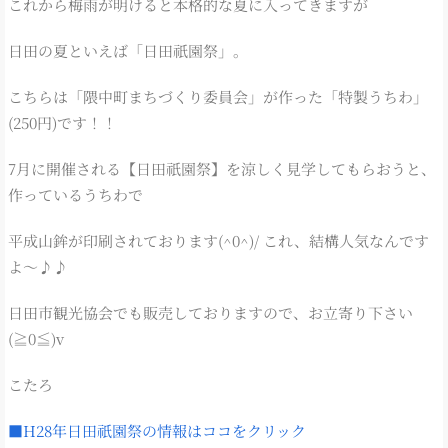
これから梅雨が明けると本格的な夏に入ってきますが
日田の夏といえば「日田祇園祭」。
こちらは「隈中町まちづくり委員会」が作った「特製うちわ」
(250円)です！！
7月に開催される【日田祇園祭】を涼しく見学してもらおうと、
作っているうちわで
平成山鉾が印刷されております(^0^)/ これ、結構人気なんです
よ～♪♪
日田市観光協会でも販売しておりますので、お立寄り下さい
(≧0≦)v
こたろ
■H28年日田祇園祭の情報はココをクリック