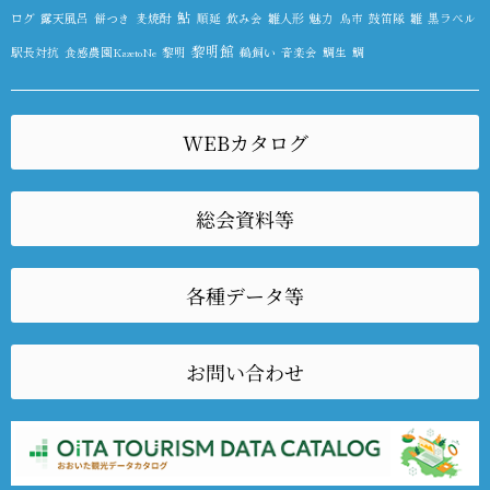
鮎
ログ
露天風呂
餅つき
麦焼酎
順延
飲み会
雛人形
魅力
鳥市
鼓笛隊
雛
黒ラベル
黎明館
駅長対抗
食感農園KazetoNe
黎明
鵜飼い
音楽会
鯛生
鯛
WEBカタログ
総会資料等
各種データ等
お問い合わせ