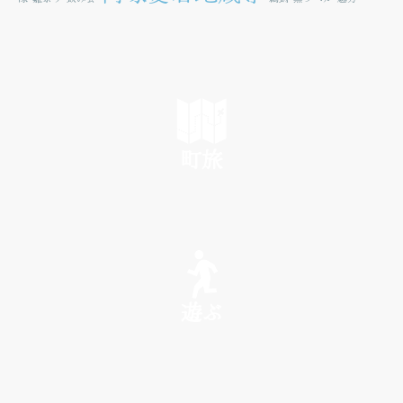
町旅
SEE
遊ぶ
PLAY