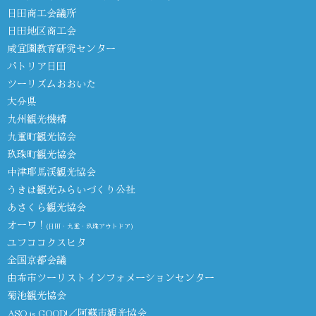
日田商工会議所
日田地区商工会
咸宜園教育研究センター
パトリア日田
ツーリズムおおいた
大分県
九州観光機構
九重町観光協会
玖珠町観光協会
中津耶馬渓観光協会
うきは観光みらいづくり公社
あさくら観光協会
オーワ！
(日田・九重・玖珠アウトドア)
ユフココクスヒタ
全国京都会議
由布市ツーリストインフォメーションセンター
菊池観光協会
ASO is GOOD!／阿蘇市観光協会