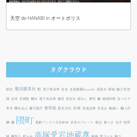
天空 de HANABI in オートポリス
タグクラウド
集団顔見世
鮎
駅前
電子宿泊券
音楽
食感農園KazetoNe
顔見世
順延
魅力発信
隊
食堂
麦焼酎
鯛生
電子商品券
雑貨
高校生
顔出し
黎明
雛
韓国料理
食べログ
黎明館
高塚
青空
鯛生金山
露天風呂
駅長対抗
高速道路
音楽会
鵜飼い
雛人形
隈町
鯛
麺
電動アシスト付自転車
音楽大パレード
駅近
餅つき
鳥市
鼓笛
高塚愛宕地蔵尊
隊
雛祭り
飲み会
鵜飼
黒ラベル
魅力