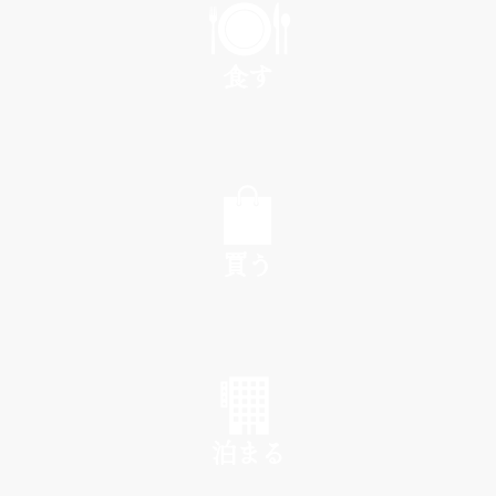
食す
EAT
買う
SHOP
泊まる