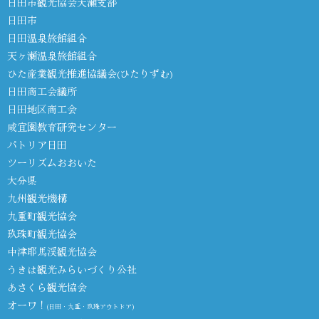
日田市観光協会天瀬支部
日田市
日田温泉旅館組合
天ヶ瀬温泉旅館組合
ひた産業観光推進協議会(ひたりずむ)
日田商工会議所
日田地区商工会
咸宜園教育研究センター
パトリア日田
ツーリズムおおいた
大分県
九州観光機構
九重町観光協会
玖珠町観光協会
中津耶馬渓観光協会
うきは観光みらいづくり公社
あさくら観光協会
オーワ！
(日田・九重・玖珠アウトドア)