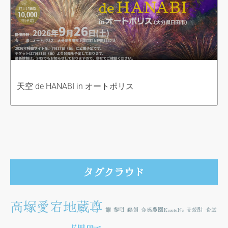
天空 de HANABI in オートポリス
タグクラウド
高塚愛宕地蔵尊
雛
黎明
鵜飼
食感農園KazetoNe
麦焼酎
食堂