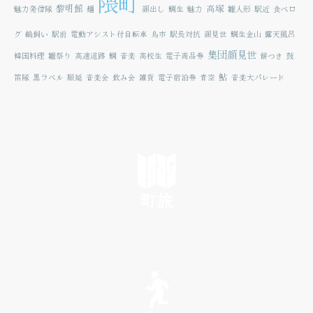
隈町
黎明館
高塚
魅力発信隊
麺
顔出し
鯛生
魅力
雛人形
駅近
食べロ
グ
鵜飼い
駅前
電動アシスト付自転車
鳥市
駅長対抗
顔見世
鯛生金山
露天風呂
集団顔見世
韓国料理
雛祭り
高速道路
鯛
音楽
高校生
電子商品券
餅つき
鼓
鮎
笛隊
黒ラベル
順延
音楽会
飲み会
雑貨
電子宿泊券
青空
音楽大パレード
町旅
SEE