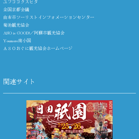
ユフココクスヒタ
全国京都会議
由布市ツーリストインフォメーションセンター
菊池観光協会
ASO is GOOD!／阿蘇市観光協会
Youmore南小国
ＡＳＯおぐに観光協会ホームページ
関連サイト