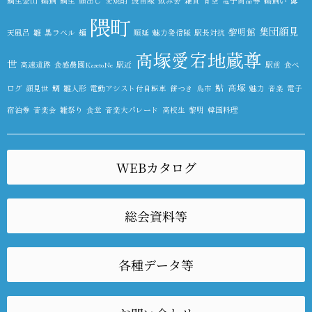
鯛生金山
鵜飼
鯛生
顔出し
麦焼酎
鼓笛隊
飲み会
雑貨
青空
電子商品券
鵜飼い
露
隈町
集団顔見
黎明館
天風呂
雛
黒ラベル
麺
順延
魅力発信隊
駅長対抗
高塚愛宕地蔵尊
世
高速道路
食感農園KazetoNe
駅近
駅前
食べ
鮎
高塚
ログ
顔見世
鯛
雛人形
電動アシスト付自転車
餅つき
鳥市
魅力
音楽
電子
宿泊券
音楽会
雛祭り
食堂
音楽大パレード
高校生
黎明
韓国料理
WEBカタログ
総会資料等
各種データ等