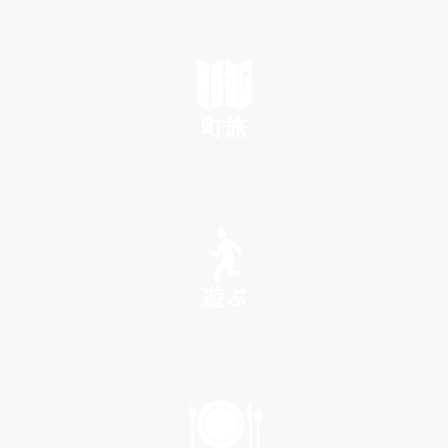
町旅
SEE
遊ぶ
PLAY