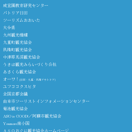
咸宜園教育研究センター
パトリア日田
ツーリズムおおいた
大分県
九州観光機構
九重町観光協会
玖珠町観光協会
中津耶馬渓観光協会
うきは観光みらいづくり公社
あさくら観光協会
オーワ！
(日田・九重・玖珠アウトドア)
ユフココクスヒタ
全国京都会議
由布市ツーリストインフォメーションセンター
菊池観光協会
ASO is GOOD!／阿蘇市観光協会
Youmore南小国
ＡＳＯおぐに観光協会ホームページ