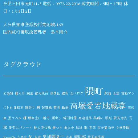
分県日田市元町11-3 電話：
0973-22-2036
営業時間：9時～17時 休
日：1月1日,2日
大分県知事登録旅行業地域-169
国内旅行業取扱管理者 黒木陽介
タグクラウド
隈町
麦焼酎
雛人形
鯛生
露天風呂
顔見世
雑貨
食べログ
駅前
食堂
電動アシ
高塚愛宕地蔵尊
スト付自転車
雛祭り
鯛
鼓笛隊
黎明
鵜飼
高校
高
生
黒ラベル
麺
鯛生金山
魅力
顔出し
韓国料理
高速道路
鵜飼い
順延
駅長対抗
塚
音楽大パレード
魅力発信隊
餅つき
飲み会
駅近
雛
青空
電子宿泊券
食感農園
集団顔見世
鮎
黎明館
KazetoNe
音楽会
鳥市
音楽
電子商品券