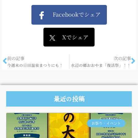
Facebookでシェア
Xでシェア
前の記事
次の記事
今週末の日田温泉まつりにも！
水辺の郷おおやま「復活祭」！！
最近の投稿
お祭り・イベント