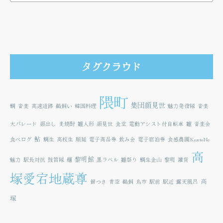
タグクラウド
隈町
集団顔見世
鯛
音楽
高速道路
鵜飼い
韓国料理
魅力発信隊
音楽
大パレード
顔出し
麦焼酎
雛人形
顔見世
食堂
電動アシスト付自転車
雛
音楽会
鮎
食べログ
鯛生
高校生
順延
電子商品券
飲み会
電子宿泊券
食感農園KazetoNe
高
黎明館
魅力
駅長対抗
鼓笛隊
麺
黒ラベル
雛祭り
鯛生金山
黎明
雑貨
塚愛宕地蔵尊
高
餅つき
青空
鵜飼
鳥市
駅前
駅近
露天風呂
塚