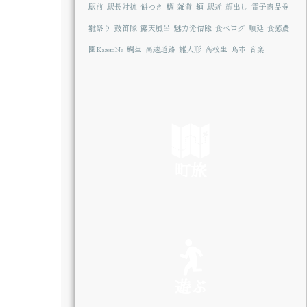
駅前
駅長対抗
餅つき
鯛
雑貨
麺
駅近
顔出し
電子商品券
雛祭り
鼓笛隊
露天風呂
魅力発信隊
食べログ
順延
食感農
園KazetoNe
鯛生
高速道路
雛人形
高校生
鳥市
音楽
町旅
SEE
遊ぶ