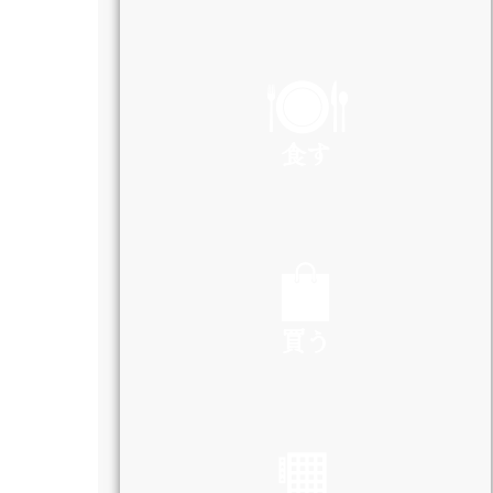
PLAY
食す
EAT
買う
SHOP