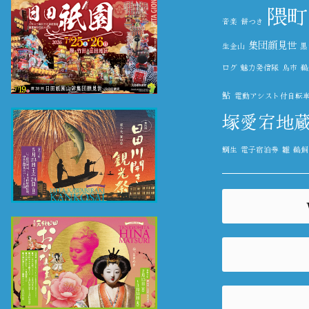
隈町
音楽
餅つき
集団顔見世
生金山
黒
ログ
魅力発信隊
鳥市
鵜
鮎
電動アシスト付自転
塚愛宕地
鯛生
電子宿泊券
雛
鵜飼