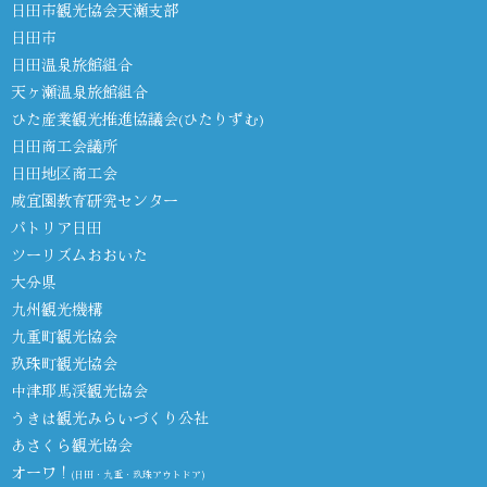
日田市観光協会天瀬支部
日田市
日田温泉旅館組合
天ヶ瀬温泉旅館組合
ひた産業観光推進協議会(ひたりずむ)
日田商工会議所
日田地区商工会
咸宜園教育研究センター
パトリア日田
ツーリズムおおいた
大分県
九州観光機構
九重町観光協会
玖珠町観光協会
中津耶馬渓観光協会
うきは観光みらいづくり公社
あさくら観光協会
オーワ！
(日田・九重・玖珠アウトドア)