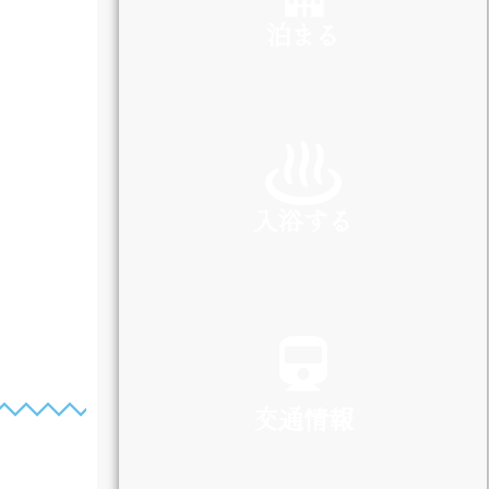
泊まる
INN
入浴する
SPA
交通情報