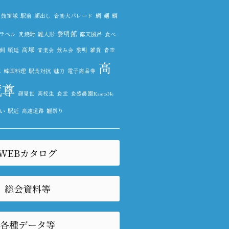
鼓笛隊
駅前
顔出し
音楽大パレード
鯛
麺
鯛
黎明館
ラベル
麦焼酎
雛人形
露天風呂
食べ
高塚
飼
順延
音楽会
飲み会
黎明
雑貨
青空
高
車
韓国料理
駅長対抗
魅力
電子商品券
蔵尊
顔見世
高校生
食堂
食感農園KazetoNe
い
駅近
高速道路
雛祭り
WEBカタログ
総会資料等
各種データ等