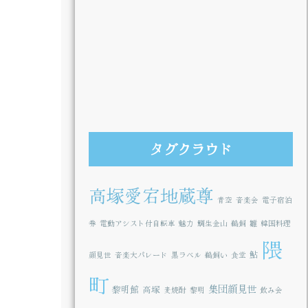
タグクラウド
高塚愛宕地蔵尊
青空
音楽会
電子宿泊
券
電動アシスト付自転車
魅力
鯛生金山
鵜飼
雛
韓国料理
隈
鮎
顔見世
音楽大パレード
黒ラベル
鵜飼い
食堂
町
集団顔見世
黎明館
高塚
麦焼酎
黎明
飲み会