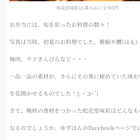
松花堂味彩(お昼のみ) / 2,160円
お弁当には、旬を彩ったお料理の数々！
写真は当時、初夏のお料理でした。稚鮎や鱧(はも)
梅肉、ウドきんぴらなど・・・
一品一品の素材が、さらにその奥に秘めていた味わ
を花開かせるものでした！(; ･`д･´)
さて、晩秋の食材をつかった松花堂味彩はどんなも
なるのでしょうか。ゆずはんのFacebookページで