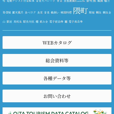
黎明館
明
電動アシスト付自転車
音楽大パレード
青空
食感農園KazetoNe
鵜飼
魅力
隈町
発信隊
露天風呂
食べログ
食堂
音楽
鵜飼い
韓国料理
順延
鯛生
鯛生金
山
駅前
高校生
駅長対抗
麺
飲み会
電子宿泊券
雛
電子商品券
WEBカタログ
総会資料等
各種データ等
お問い合わせ