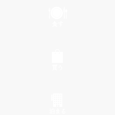
PLAY
食す
EAT
買う
SHOP
泊まる