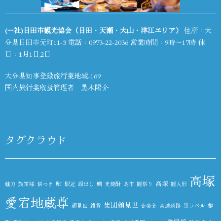
(一社)日田市観光協会（日田・天瀬・大山・津江エリア）
住所：大
分県日田市元町11-3 電話：
0973-22-2036
営業時間：9時～17時 休
日：1月1日,2日
大分県知事登録旅行業地域-169
国内旅行業取扱管理者 黒木陽介
タグクラウド
高塚
鮎
高塚
魅力
鼓笛隊
餅つき
駅近
顔出し
鯛
麦焼酎
鳥市
雛祭り
雛人形
愛宕地蔵尊
集団顔見世
顔見世
雑貨
音楽会
高速道路
黒ラベル
黎