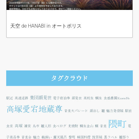
天空 de HANABI in オートポリス
タグクラウド
集団顔見世
駅近
高速道路
電子宿泊券
顔見世
高校生
鯛生
食感農園KazetoNe
高塚愛宕地蔵尊
音楽大パレード
顔出し
雛
魅力発信隊
駅前
隈町
高塚
食堂
雑貨
鳥市
雛人形
食べログ
麦焼酎
鯛生金山
鯛
音楽
電
子商品券
音楽会
魅力
鵜飼い
露天風呂
黎明
韓国料理
鼓笛隊
黒ラベル
雛祭り