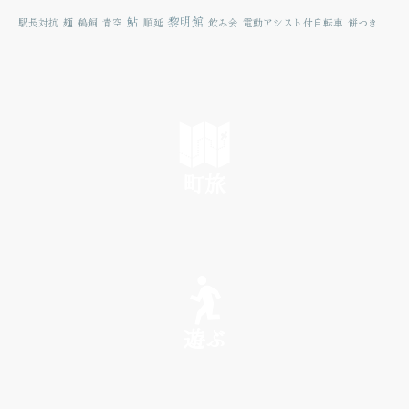
鮎
黎明館
駅長対抗
麺
鵜飼
青空
順延
飲み会
電動アシスト付自転車
餅つき
町旅
SEE
遊ぶ