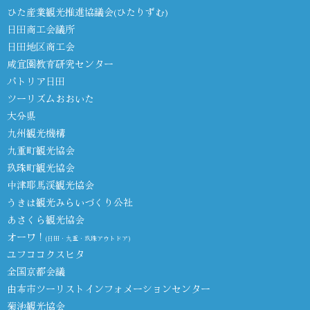
ひた産業観光推進協議会(ひたりずむ)
日田商工会議所
日田地区商工会
咸宜園教育研究センター
パトリア日田
ツーリズムおおいた
大分県
九州観光機構
九重町観光協会
玖珠町観光協会
中津耶馬渓観光協会
うきは観光みらいづくり公社
あさくら観光協会
オーワ！
(日田・九重・玖珠アウトドア)
ユフココクスヒタ
全国京都会議
由布市ツーリストインフォメーションセンター
菊池観光協会