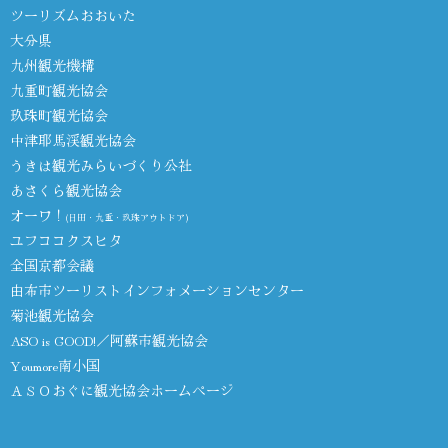
ツーリズムおおいた
大分県
九州観光機構
九重町観光協会
玖珠町観光協会
中津耶馬渓観光協会
うきは観光みらいづくり公社
あさくら観光協会
オーワ！
(日田・九重・玖珠アウトドア)
ユフココクスヒタ
全国京都会議
由布市ツーリストインフォメーションセンター
菊池観光協会
ASO is GOOD!／阿蘇市観光協会
Youmore南小国
ＡＳＯおぐに観光協会ホームページ