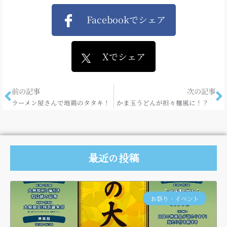
Facebookでシェア
Xでシェア
前の記事
次の記事
ラーメン屋さんで地鶏のタタキ！
かま玉うどんが担々麺風に！？
最近の投稿
お祭り・イベント