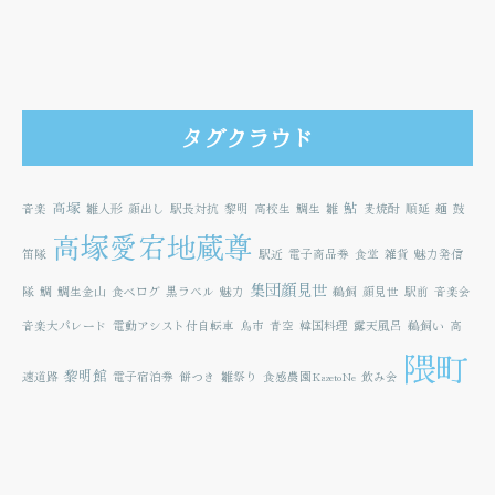
タグクラウド
高塚
鮎
音楽
雛人形
顔出し
駅長対抗
黎明
高校生
鯛生
雛
麦焼酎
順延
麺
鼓
高塚愛宕地蔵尊
笛隊
駅近
電子商品券
食堂
雑貨
魅力発信
集団顔見世
隊
鯛
鯛生金山
食べログ
黒ラベル
魅力
鵜飼
顔見世
駅前
音楽会
音楽大パレード
電動アシスト付自転車
鳥市
青空
韓国料理
露天風呂
鵜飼い
高
隈町
黎明館
速道路
電子宿泊券
餅つき
雛祭り
食感農園KazetoNe
飲み会