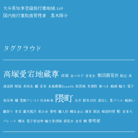
大分県知事登録旅行業地域-169
国内旅行業取扱管理者 黒木陽介
タグクラウド
高塚愛宕地蔵尊
集団顔見世
高塚
食べログ
音楽会
駅近
高
速道路
順延
高校生
雛
音楽
食感農園KazetoNe
鼓笛隊
麦焼酎
餅つき
鵜飼
魅力
電子
隈町
商品券
麺
電動アシスト付自転車
鳥市
駅長対抗
顔出し
黒ラベル
鵜飼い
鮎
雛祭り
青空
露天風呂
飲み会
黎明
雛人形
鯛生金山
雑貨
駅前
韓国料理
音楽大
黎明館
パレード
鯛生
電子宿泊券
魅力発信隊
顔見世
食堂
鯛