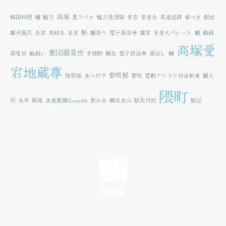
高塚
韓国料理
麺
魅力
黒ラベル
魅力発信隊
青空
音楽会
高速道路
餅つき
駅前
鮎
露天風呂
食堂
高校生
音楽
雛祭り
電子商品券
雑貨
音楽大パレード
雛
鵜飼
高塚愛
集団顔見世
顔見世
鵜飼い
麦焼酎
鯛生
電子宿泊券
顔出し
鯛
宕地蔵尊
黎明館
鼓笛隊
食べログ
黎明
電動アシスト付自転車
雛人
隈町
形
鳥市
順延
食感農園KazetoNe
飲み会
鯛生金山
駅長対抗
駅近
町旅