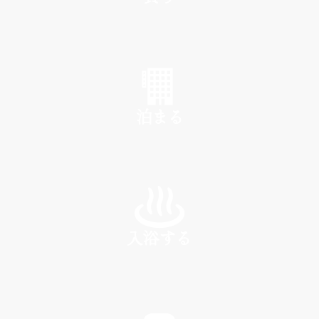
SHOP
泊まる
INN
入浴する
SPA