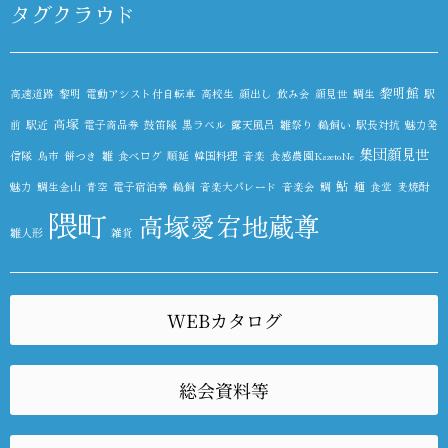
タグクラウド
黎明館
高速道路
黎明
電動アシスト付自転車
高校生
顔出し
飲み会
顔見世
鯛生
駅
高塚
前
駅近
電子商品券
鼓笛隊
黒ラベル
露天風呂
雛祭り
鵜飼い
駅長対抗
魅力発
集団顔見世
信隊
鳥市
餅つき
雛
食べログ
順延
韓国料理
音楽
食感農園KazetoNe
鮎
魅力
鯛生金山
青空
電子宿泊券
鵜飼
音楽大パレード
音楽会
鯛
麺
食堂
麦焼酎
隈町
高塚愛宕地蔵尊
雛人形
雑貨
WEBカタログ
総会資料等