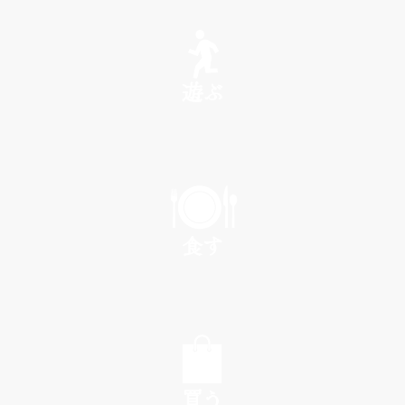
SEE
遊ぶ
PLAY
食す
EAT
買う