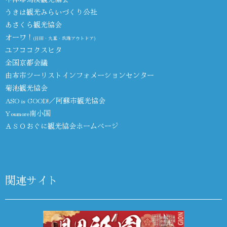
うきは観光みらいづくり公社
あさくら観光協会
オーワ！
(日田・九重・玖珠アウトドア)
ユフココクスヒタ
全国京都会議
由布市ツーリストインフォメーションセンター
菊池観光協会
ASO is GOOD!／阿蘇市観光協会
Youmore南小国
ＡＳＯおぐに観光協会ホームページ
関連サイト