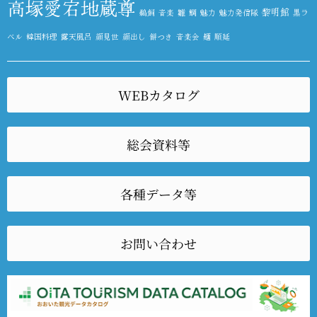
高塚愛宕地蔵尊
黎明館
鵜飼
音楽
雛
鯛
魅力
魅力発信隊
黒ラ
ベル
韓国料理
露天風呂
顔見世
顔出し
餅つき
音楽会
麺
順延
WEBカタログ
総会資料等
各種データ等
お問い合わせ