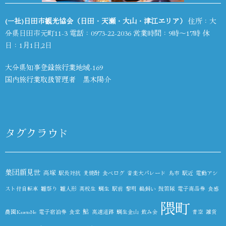
(一社)日田市観光協会（日田・天瀬・大山・津江エリア）
住所：大
分県日田市元町11-3 電話：
0973-22-2036
営業時間：9時～17時 休
日：1月1日,2日
大分県知事登録旅行業地域-169
国内旅行業取扱管理者 黒木陽介
タグクラウド
集団顔見世
高塚
駅長対抗
麦焼酎
食べログ
音楽大パレード
鳥市
駅近
電動アシ
スト付自転車
雛祭り
雛人形
高校生
鯛生
駅前
黎明
鵜飼い
鼓笛隊
電子商品券
食感
隈町
鮎
農園KazetoNe
電子宿泊券
食堂
高速道路
鯛生金山
飲み会
青空
雑貨