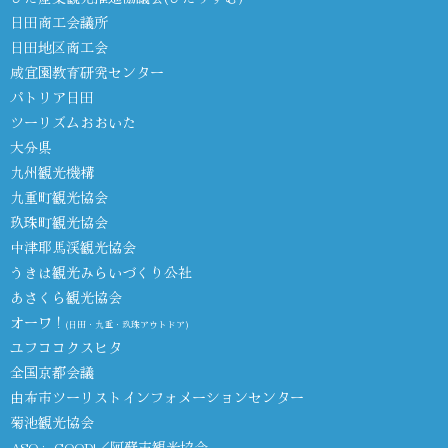
日田商工会議所
日田地区商工会
咸宜園教育研究センター
パトリア日田
ツーリズムおおいた
大分県
九州観光機構
九重町観光協会
玖珠町観光協会
中津耶馬渓観光協会
うきは観光みらいづくり公社
あさくら観光協会
オーワ！
(日田・九重・玖珠アウトドア)
ユフココクスヒタ
全国京都会議
由布市ツーリストインフォメーションセンター
菊池観光協会
ASO is GOOD!／阿蘇市観光協会