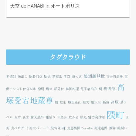
天空 de HANABI in オートポリス
タグクラウド
集団顔見世
麦焼酎
顔出し
駅長対抗
駅近
高校生
青空
餅つき
電子商品券
電
高
黎明館
動アシスト付自転車
黎明
鯛生
顔見世
韓国料理
電子宿泊券
鯛
塚愛宕地蔵尊
高塚
雛
駅前
鯛生金山
魅力
雛人形
鵜飼
黒ラ
隈町
ベル
鳥市
食堂
露天風呂
雛祭り
音楽会
飲み会
順延
魅力発信隊
音
楽
食べログ
音楽大パレード
鼓笛隊
麺
食感農園KazetoNe
高速道路
雑貨
鵜飼い