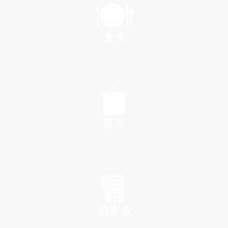
食す
EAT
買う
SHOP
泊まる