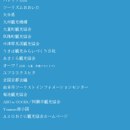
パトリア日田
ツーリズムおおいた
大分県
九州観光機構
九重町観光協会
玖珠町観光協会
中津耶馬渓観光協会
うきは観光みらいづくり公社
あさくら観光協会
オーワ！
(日田・九重・玖珠アウトドア)
ユフココクスヒタ
全国京都会議
由布市ツーリストインフォメーションセンター
菊池観光協会
ASO is GOOD!／阿蘇市観光協会
Youmore南小国
ＡＳＯおぐに観光協会ホームページ