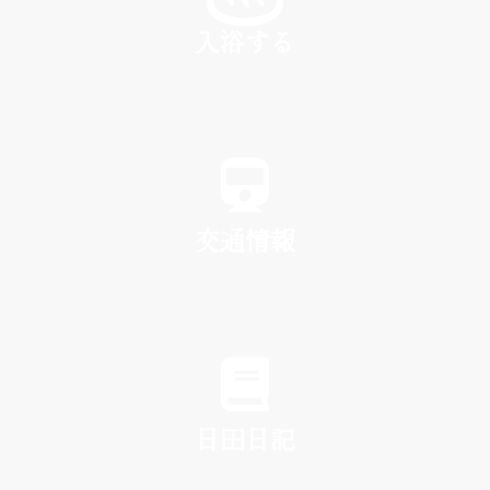
入浴する
SPA
交通情報
TRAFFIC
日田日記