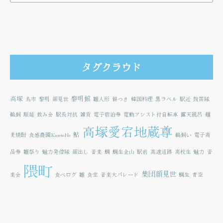
タグクラウド
高塚
黎明館
鳥市
黎明
顔見世
雛人形
餅つき
韓国料理
黒ラベル
駅近
鼓笛隊
鵜飼
順延
飲み会
駅長対抗
雑貨
電子宿泊券
電動アシスト付自転車
露天風呂
麺
高塚愛宕地蔵尊
鮎
麦焼酎
食感農園KazetoNe
鵜飼い
電子商
品券
雛祭り
魅力発信隊
顔出し
音楽
鯛
鯛生金山
駅前
高速道路
高校生
魅力
音
隈町
集団顔見世
楽会
食べログ
雛
食堂
音楽大パレード
鯛生
青空