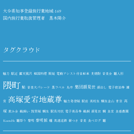
大分県知事登録旅行業地域-169
国内旅行業取扱管理者 黒木陽介
タグクラウド
魅力
駅近
露天風呂
韓国料理
順延
電動アシスト付自転車
麦焼酎
音楽会
雛人形
隈町
集団顔見世
鮎
音楽大パレード
黒ラベル
鳥市
顔出し
電子宿泊券
雑
高塚愛宕地蔵尊
高
貨
魅力発信隊
駅前
高校生
鯛生金山
青空
塚
飲み会
鵜飼い
鼓笛隊
鯛生
駅長対抗
電子商品券
鵜飼
顔見世
鯛
食堂
食感農園
黎明館
KazetoNe
雛祭り
黎明
麺
高速道路
餅つき
音楽
食べログ
雛