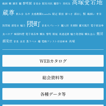
高塚愛宕地
黎明館
鵜飼
鯛
雑貨
雛
音楽会
駅長対抗
雛祭り
高校生
蔵尊
鮎
飲み会
鳥市
食感農園KazetoNe
駅近
駅前
餅つき
顔出し
鵜飼い
青空
隈町
鼓笛隊
顔見世
魅力
音楽大パレード
雛人形
麦焼酎
露天風呂
電子宿泊券
集団
食べログ
韓国料理
電子商品券
鯛生
黎明
順延
高速道路
魅力発信隊
鯛生金山
顔見世
高塚
音楽
食堂
黒ラベル
麺
電動アシスト付自転車
WEBカタログ
総会資料等
各種データ等