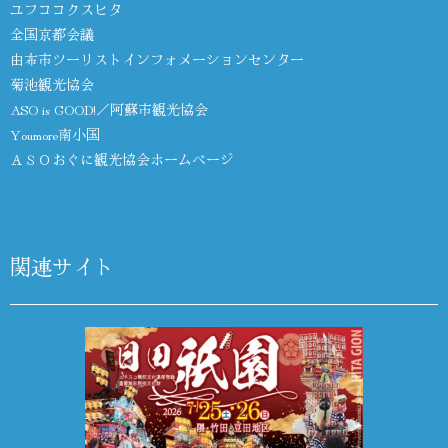
ユフココクスヒタ
全国京都会議
由布市ツーリストインフォメーションセンター
菊池観光協会
ASO is GOOD!／阿蘇市観光協会
Youmore南小国
ＡＳＯおぐに観光協会ホームページ
関連サイト