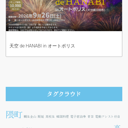
天空 de HANABI in オートポリス
タグクラウド
隈町
鯛生金山
順延
高校生
韓国料理
電子宿泊券
青空
電動アシスト付自
高