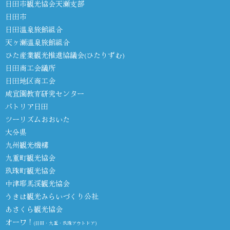
日田市観光協会天瀬支部
日田市
日田温泉旅館組合
天ヶ瀬温泉旅館組合
ひた産業観光推進協議会(ひたりずむ)
日田商工会議所
日田地区商工会
咸宜園教育研究センター
パトリア日田
ツーリズムおおいた
大分県
九州観光機構
九重町観光協会
玖珠町観光協会
中津耶馬渓観光協会
うきは観光みらいづくり公社
あさくら観光協会
オーワ！
(日田・九重・玖珠アウトドア)