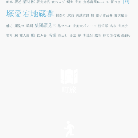
黎明館
転車
駅近
駅長対抗
食べログ
鯛生
音楽
食感農園KazetoNe
餅つき
塚愛宕地蔵尊
雛祭り
駅前
高速道路
雛
電子商品券
露天風呂
集団顔見世
魅力
顔見世
鵜飼
黒ラベル
音楽大パレード
鼓笛隊
鳥市
音楽会
鮎
高塚
黎明
鯛
雛人形
飲み会
顔出し
食堂
麺
麦焼酎
雑貨
魅力発信隊
鵜飼い
町旅
SEE