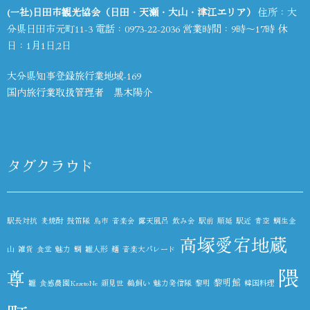
(一社)日田市観光協会（日田・天瀬・大山・津江エリア）
住所：大
分県日田市元町11-3 電話：
0973-22-2036
営業時間：9時～17時 休
日：1月1日,2日
大分県知事登録旅行業地域-169
国内旅行業取扱管理者 黒木陽介
タグクラウド
駅長対抗
麦焼酎
鼓笛隊
鳥市
音楽会
露天風呂
飲み会
駅前
順延
駅近
青空
鯛生金
高塚愛宕地蔵
山
雑貨
食堂
魅力
鯛
雛人形
麺
音楽大パレード
隈
尊
黎明館
雛
食感農園KazetoNe
顔見世
鵜飼い
魅力発信隊
黎明
韓国料理