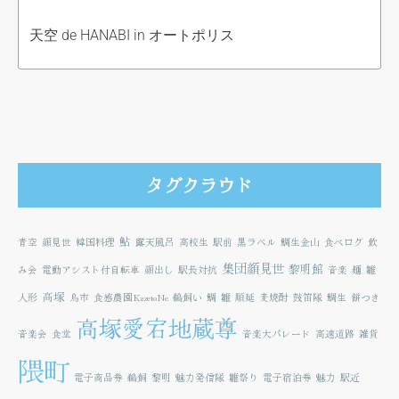
天空 de HANABI in オートポリス
タグクラウド
鮎
青空
顔見世
韓国料理
露天風呂
高校生
駅前
黒ラベル
鯛生金山
食べログ
飲
集団顔見世
黎明館
み会
電動アシスト付自転車
顔出し
駅長対抗
音楽
麺
雛
高塚
人形
鳥市
食感農園KazetoNe
鵜飼い
鯛
雛
順延
麦焼酎
鼓笛隊
鯛生
餅つき
高塚愛宕地蔵尊
音楽会
食堂
音楽大パレード
高速道路
雑貨
隈町
電子商品券
鵜飼
黎明
魅力発信隊
雛祭り
電子宿泊券
魅力
駅近