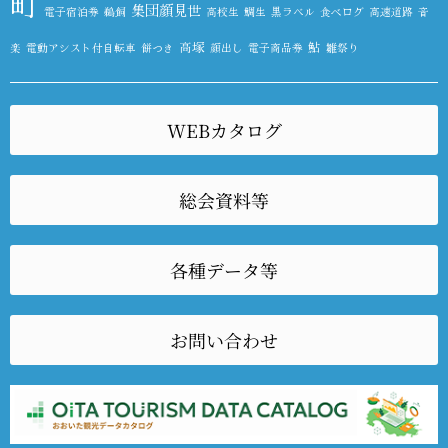
町
集団顔見世
電子宿泊券
鵜飼
高校生
鯛生
黒ラベル
食べログ
高速道路
音
高塚
鮎
楽
電動アシスト付自転車
餅つき
顔出し
電子商品券
雛祭り
WEBカタログ
総会資料等
各種データ等
お問い合わせ