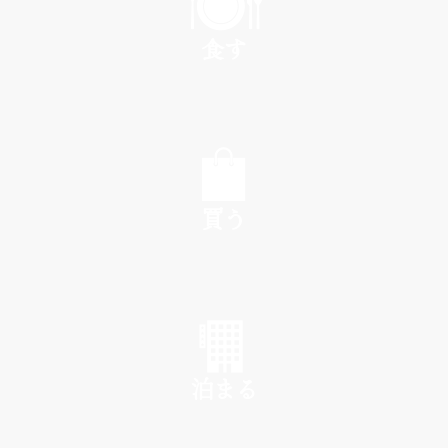
食す
EAT
買う
SHOP
泊まる