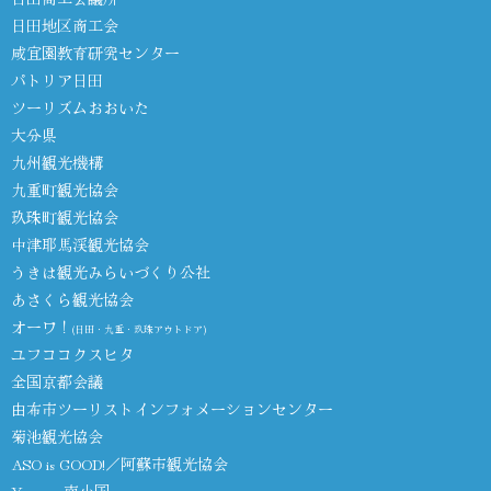
日田地区商工会
咸宜園教育研究センター
パトリア日田
ツーリズムおおいた
大分県
九州観光機構
九重町観光協会
玖珠町観光協会
中津耶馬渓観光協会
うきは観光みらいづくり公社
あさくら観光協会
オーワ！
(日田・九重・玖珠アウトドア)
ユフココクスヒタ
全国京都会議
由布市ツーリストインフォメーションセンター
菊池観光協会
ASO is GOOD!／阿蘇市観光協会