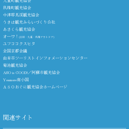
九重町観光協会
玖珠町観光協会
中津耶馬渓観光協会
うきは観光みらいづくり公社
あさくら観光協会
オーワ！
(日田・九重・玖珠アウトドア)
ユフココクスヒタ
全国京都会議
由布市ツーリストインフォメーションセンター
菊池観光協会
ASO is GOOD!／阿蘇市観光協会
Youmore南小国
ＡＳＯおぐに観光協会ホームページ
関連サイト