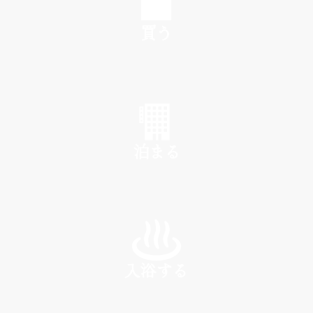
買う
SHOP
泊まる
INN
入浴する