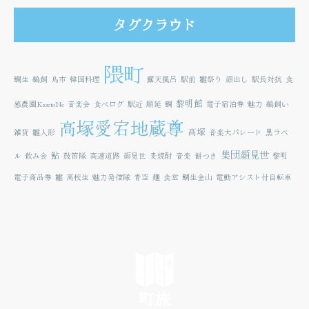
タグクラウド
隈町
鯛生
鵜飼
鳥市
韓国料理
露天風呂
駅前
雛祭り
顔出し
駅長対抗
食
黎明館
感農園KazetoNe
音楽会
食べログ
駅近
順延
鯛
電子宿泊券
魅力
鵜飼い
高塚愛宕地蔵尊
高塚
雑貨
雛人形
音楽大パレード
黒ラベ
集団顔見世
鮎
ル
飲み会
鼓笛隊
高速道路
顔見世
麦焼酎
音楽
餅つき
黎明
電子商品券
雛
高校生
魅力発信隊
青空
麺
食堂
鯛生金山
電動アシスト付自転車
町旅