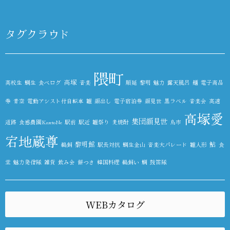
タグクラウド
隈町
高塚
高校生
鯛生
食べログ
音楽
順延
黎明
魅力
露天風呂
麺
電子商品
券
青空
電動アシスト付自転車
雛
顔出し
電子宿泊券
顔見世
黒ラベル
音楽会
高速
高塚愛
集団顔見世
道路
食感農園KazetoNe
駅前
駅近
雛祭り
麦焼酎
鳥市
宕地蔵尊
黎明館
鮎
鵜飼
駅長対抗
鯛生金山
音楽大パレード
雛人形
食
堂
魅力発信隊
雑貨
飲み会
餅つき
韓国料理
鵜飼い
鯛
鼓笛隊
WEBカタログ