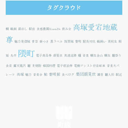
タグクラウド
高塚愛宕地蔵
鯛
鵜飼
顔出し
駅前
食感農園KazetoNe
飲み会
尊
魅力発信隊
青空
餅つき
黒ラベル
鼓笛隊
黎明
駅長対抗
鵜飼い
高校生
順
隈町
延
鳥市
電子商品券
顔見世
高速道路
麺
音楽
鯛生金山
鯛生
雛祭り
食堂
露天風呂
雛
麦焼酎
韓国料理
電子宿泊券
電動アシスト付自転車
音楽大パ
集団顔見世
高塚
鮎
黎明館
レード
魅力
音楽会
食べログ
雑貨
雛人形
駅近
町旅