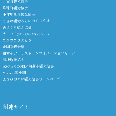
九重町観光協会
玖珠町観光協会
中津耶馬渓観光協会
うきは観光みらいづくり公社
あさくら観光協会
オーワ！
(日田・九重・玖珠アウトドア)
ユフココクスヒタ
全国京都会議
由布市ツーリストインフォメーションセンター
菊池観光協会
ASO is GOOD!／阿蘇市観光協会
Youmore南小国
ＡＳＯおぐに観光協会ホームページ
関連サイト