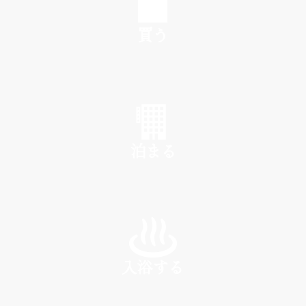
買う
SHOP
泊まる
INN
入浴する