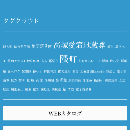
タグクラウド
高塚愛宕地蔵尊
集団顔見世
雛人形
魅力発信隊
鯛生
黒ラベ
隈町
ル
電動アシスト付自転車
鳥市
雛祭り
音楽大パレード
駅前
飲み会
順延
麺
食べログ
鼓笛隊
餅つき
韓国料理
露天風呂
音楽
食感農園KazetoNe
顔出し
電子宿
高塚
黎明館
泊券
魅力
黎明
雛
鯛
麦焼酎
駅長対抗
音楽会
鵜飼い
高速道路
食堂
鮎
駅近
鯛生金山
鵜飼
雑貨
顔見世
高校生
青空
電子商品券
WEBカタログ