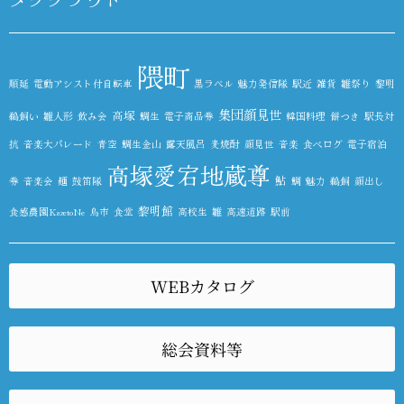
隈町
順延
電動アシスト付自転車
黒ラベル
魅力発信隊
駅近
雑貨
雛祭り
黎明
集団顔見世
高塚
鵜飼い
雛人形
飲み会
鯛生
電子商品券
韓国料理
餅つき
駅長対
抗
音楽大パレード
青空
鯛生金山
露天風呂
麦焼酎
顔見世
音楽
食べログ
電子宿泊
高塚愛宕地蔵尊
鮎
券
音楽会
麺
鼓笛隊
鯛
魅力
鵜飼
顔出し
黎明館
食感農園KazetoNe
鳥市
食堂
高校生
雛
高速道路
駅前
WEBカタログ
総会資料等