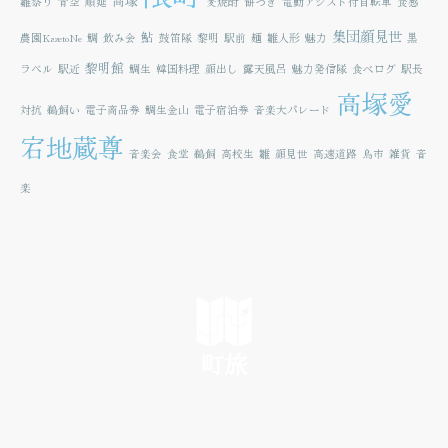
高塚
雛祭り
青空
順延
麦焼酎
餅つき
電動アシスト付自転車
食感
集団顔見世
鮎
農園KazetoNe
鯛
飲み会
鼓笛隊
黎明
駅前
麺
雛人形
魅力
黒
黎明館
ラベル
駅近
鯛生
韓国料理
顔出し
露天風呂
魅力発信隊
食べログ
駅長
高塚愛
対抗
鵜飼い
電子商品券
鯛生金山
電子宿泊券
音楽大パレード
宕地蔵尊
音楽会
食堂
鵜飼
高校生
雛
顔見世
高速道路
鳥市
雑貨
音
楽
町旅