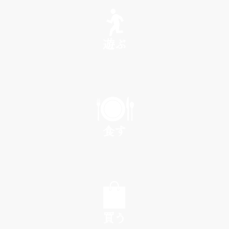
SEE
遊ぶ
PLAY
食す
EAT
買う