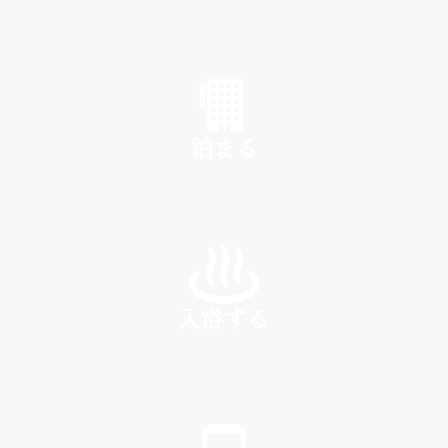
SHOP
泊まる
INN
入浴する
SPA