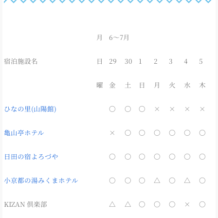
月
6～7月
宿泊施設名
日
29
30
1
2
3
4
5
曜
金
土
日
月
火
水
木
ひなの里(山陽館)
〇
〇
〇
×
×
×
×
亀山亭ホテル
×
〇
〇
〇
〇
〇
〇
日田の宿よろづや
〇
〇
〇
〇
〇
〇
〇
小京都の湯みくまホテル
〇
〇
〇
△
〇
△
〇
KIZAN 倶楽部
△
△
〇
〇
〇
×
〇