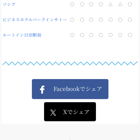
ソシア
〇
〇
〇
〇
△
△
〇
ビジネスホテルパークインサトー
〇
〇
〇
〇
〇
〇
〇
ルートイン日田駅前
〇
〇
〇
〇
〇
〇
〇
Facebookでシェア
Xでシェア