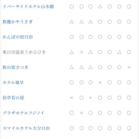
リバーサイドホテル山水館
〇
〇
〇
△
〇
〇
〇
旅籠かやうさぎ
△
△
△
〇
〇
〇
〇
かんぽの宿日田
〇
〇
〇
〇
〇
〇
〇
奥日田温泉うめひびき
△
×
△
〇
〇
△
〇
旅の宿さつき
△
△
△
〇
〇
〇
×
ホテル風早
〇
〇
〇
×
〇
〇
〇
伯亭若の屋
×
〇
×
〇
〇
〇
〇
プラザホテルフジノイ
〇
×
〇
〇
〇
〇
〇
スマイルホテル大分日田
〇
〇
〇
〇
〇
〇
〇