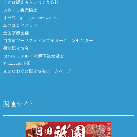
うきは観光みらいづくり公社
あさくら観光協会
オーワ！
(日田・九重・玖珠アウトドア)
ユフココクスヒタ
全国京都会議
由布市ツーリストインフォメーションセンター
菊池観光協会
ASO is GOOD!／阿蘇市観光協会
Youmore南小国
ＡＳＯおぐに観光協会ホームページ
関連サイト