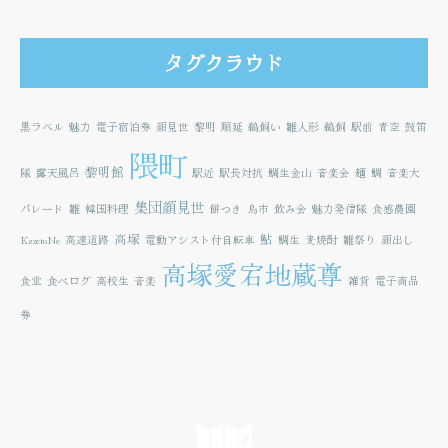
タグクラウド
黒ラベル
魅力
電子宿泊券
顔見世
黎明
順延
鵜飼い
雛人形
鵜飼
駅前
青空
鼓笛
隈町
黎明館
隊
露天風呂
駅近
駅長対抗
鯛生金山
音楽会
麺
鯛
音楽大
集団顔見世
パレード
雛
韓国料理
餅つき
鳥市
飲み会
魅力発信隊
食感農園
高塚
鮎
KazetoNe
高速道路
電動アシスト付自転車
鯛生
麦焼酎
雛祭り
顔出し
高塚愛宕地蔵尊
食堂
食べログ
高校生
音楽
雑貨
電子商品
券