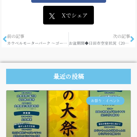
Xでシェア
前の記事
次の記事
カウベルモーターパーク ～ゴーカート乗車体験～
お盆期間◆日田市空室状況（2018.8.15&16）
最近の投稿
お祭り・イベント