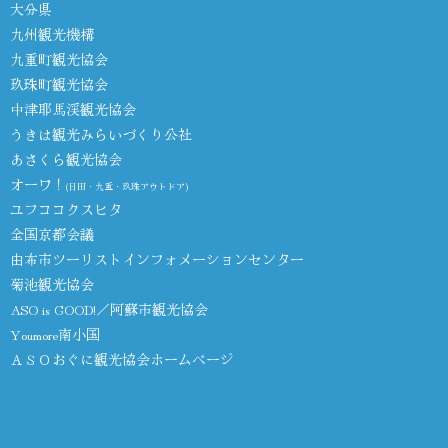
大分県
九州観光機構
九重町観光協会
玖珠町観光協会
中津耶馬渓観光協会
うきは観光みらいづくり公社
あさくら観光協会
オーワ！
(日田・九重・玖珠アウトドア)
ユフココクスヒタ
全国京都会議
由布市ツーリストインフォメーションセンター
菊池観光協会
ASO is GOOD!／阿蘇市観光協会
Youmore南小国
ＡＳＯおぐに観光協会ホームページ