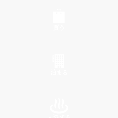
EAT
買う
SHOP
泊まる
INN
入浴する