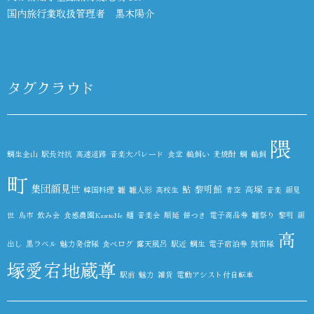
国内旅行業取扱管理者 黒木陽介
タグクラウド
隈
鯛生金山
駅長対抗
高速道路
音楽大パレード
食堂
鵜飼い
麦焼酎
鯛
鵜飼
町
集団顔見世
鮎
黎明館
高塚
韓国料理
雛
雛人形
高校生
青空
音楽
顔見
世
鳥市
飲み会
食感農園KazetoNe
麺
音楽会
順延
餅つき
電子商品券
雛祭り
黎明
顔
高
出し
黒ラベル
魅力発信隊
食べログ
露天風呂
駅近
鯛生
電子宿泊券
鼓笛隊
塚愛宕地蔵尊
駅前
魅力
雑貨
電動アシスト付自転車