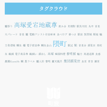
タグクラウド
高塚愛宕地蔵尊
雛祭り
飲み会
麦焼酎
駅長対抗
鳥市
音楽
大パレード
音楽
雛
電動アシスト付自転車
食べログ
餅つき
駅前
鼓笛隊
順延
魅
隈町
鮎
力発信隊
鯛生
麺
電子宿泊券
鯛生金山
駅近
音楽会
顔見世
高校
高塚
黎明館
生
鵜飼
電子商品券
鵜飼い
顔出し
韓国料理
魅力
高速道路
食感
集団顔見世
農園KazetoNe
鯛
黒ラベル
雛人形
黎明
露天風呂
食堂
青空
雑貨
町旅