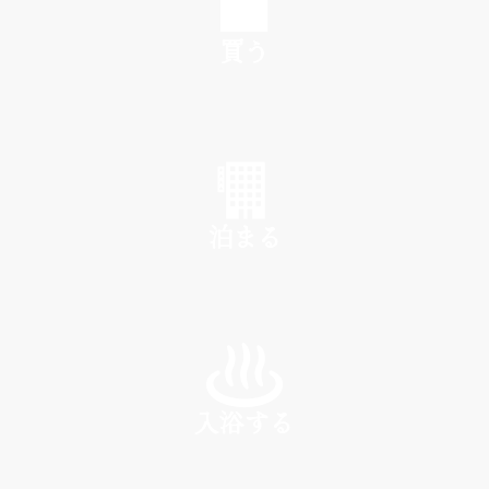
買う
SHOP
泊まる
INN
入浴する