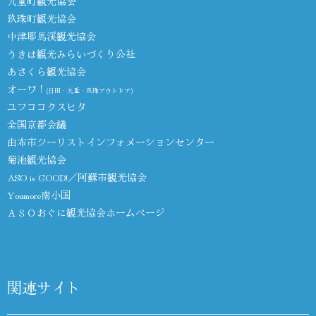
九重町観光協会
玖珠町観光協会
中津耶馬渓観光協会
うきは観光みらいづくり公社
あさくら観光協会
オーワ！
(日田・九重・玖珠アウトドア)
ユフココクスヒタ
全国京都会議
由布市ツーリストインフォメーションセンター
菊池観光協会
ASO is GOOD!／阿蘇市観光協会
Youmore南小国
ＡＳＯおぐに観光協会ホームページ
関連サイト