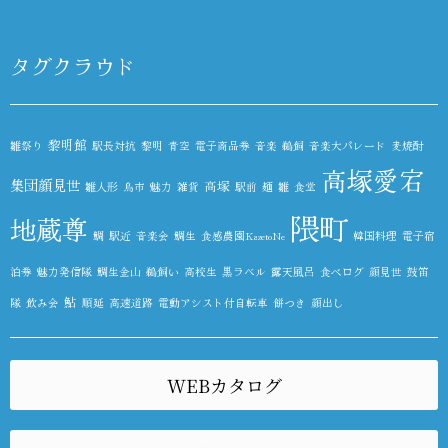
タグクラウド
黎明館
雛祭り
駅長対抗
黎明
青空
電子商品券
音楽
鵜飼
音楽大パレード
麦焼酎
高塚愛宕
集団顔見世
高塚
雛人形
鳥市
魅力
雑貨
駅前
麺
雛
食堂
隈町
地蔵尊
鯛
駅近
音楽会
鯛生
食感農園KazetoNe
韓国料理
電子宿
泊券
魅力発信隊
鯛生金山
鵜飼い
高校生
黒ラベル
露天風呂
食べログ
顔見世
鼓笛
鮎
隊
飲み会
順延
高速道路
電動アシスト付自転車
餅つき
顔出し
WEBカタログ