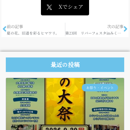
Xでシェア
前の記事
次の記事
夏の花、旧道を彩るヒマワリ。
第23回 リバーフェスタinみくま川
最近の投稿
お祭り・イベント