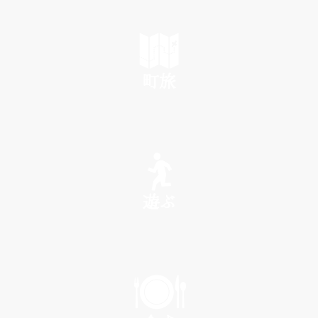
町旅
SEE
遊ぶ
PLAY