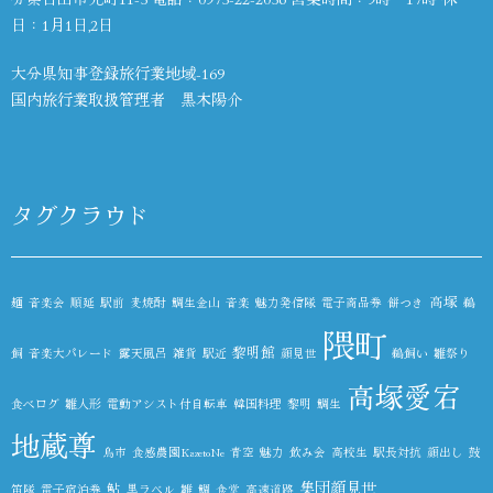
日：1月1日,2日
大分県知事登録旅行業地域-169
国内旅行業取扱管理者 黒木陽介
タグクラウド
高塚
麺
音楽会
順延
駅前
麦焼酎
鯛生金山
音楽
魅力発信隊
電子商品券
餅つき
鵜
隈町
黎明館
飼
音楽大パレード
露天風呂
雑貨
駅近
顔見世
鵜飼い
雛祭り
高塚愛宕
食べログ
雛人形
電動アシスト付自転車
韓国料理
黎明
鯛生
地蔵尊
鳥市
食感農園KazetoNe
青空
魅力
飲み会
高校生
駅長対抗
顔出し
鼓
集団顔見世
鮎
笛隊
電子宿泊券
黒ラベル
雛
鯛
食堂
高速道路