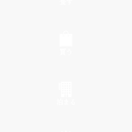
食す
EAT
買う
SHOP
泊まる
INN