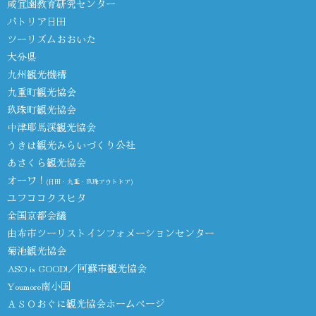
咸宜園教育研究センター
パトリア日田
ツーリズムおおいた
大分県
九州観光機構
九重町観光協会
玖珠町観光協会
中津耶馬渓観光協会
うきは観光みらいづくり公社
あさくら観光協会
オーワ！
(日田・九重・玖珠アウトドア)
ユフココクスヒタ
全国京都会議
由布市ツーリストインフォメーションセンター
菊池観光協会
ASO is GOOD!／阿蘇市観光協会
Youmore南小国
ＡＳＯおぐに観光協会ホームページ