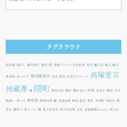
タグクラウド
鮎
鼓笛隊
顔出し
露天風呂
雑貨
電動アシスト付自転車
青空
雛人形
魅力
魅力
高塚愛宕
集団顔見世
発信隊
食べログ
食堂
駅前
音楽大パレード
隈町
地蔵尊
高塚
麺
駅長対抗
鯛生
鯛生金山
音楽会
鵜飼
鳥市
黎明館
鵜飼い
餅つき
韓国料理
雛
高速道路
順延
駅近
黎明
麦焼酎
高校生
顔
見世
雛祭り
黒ラベル
鯛
電子商品券
電子宿泊券
音楽
食感農園KazetoNe
飲み会