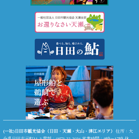
(一社)日田市観光協会（日田・天瀬・大山・津江エリア）
住所：大
分県日田市元町11-3 電話：
0973-22-2036
営業時間：9時～17時 休