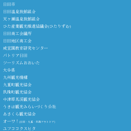
日田市
日田温泉旅館組合
天ヶ瀬温泉旅館組合
ひた産業観光推進協議会(ひたりずむ)
日田商工会議所
日田地区商工会
咸宜園教育研究センター
パトリア日田
ツーリズムおおいた
大分県
九州観光機構
九重町観光協会
玖珠町観光協会
中津耶馬渓観光協会
うきは観光みらいづくり公社
あさくら観光協会
オーワ！
(日田・九重・玖珠アウトドア)
ユフココクスヒタ