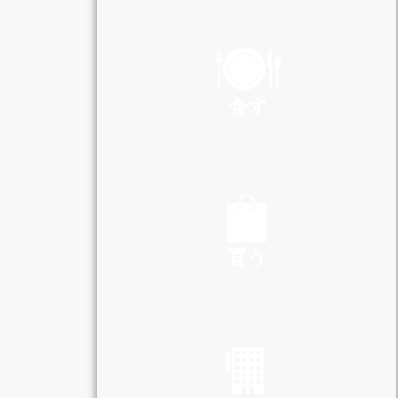
PLAY
食す
EAT
買う
SHOP