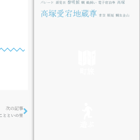
黎明館
高塚
パレード
顔見世
鯛
鵜飼い
電子宿泊券
高塚愛宕地蔵尊
青空
順延
鯛生金山
町旅
SEE
次の記事
 ことといの里
遊ぶ