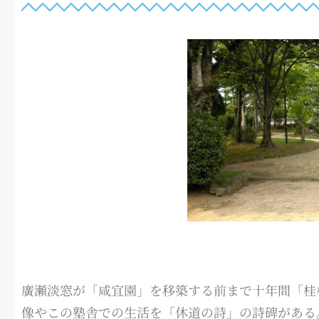
廣瀬淡窓が「咸宜園」を移築する前まで十年間「桂
像やこの塾舎での生活を「休道の詩」の詩碑がある