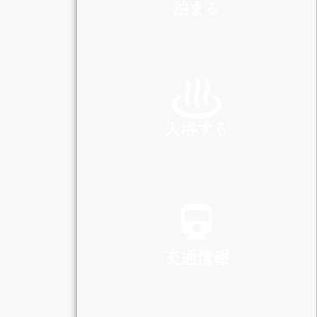
泊まる
INN
入浴する
SPA
交通情報