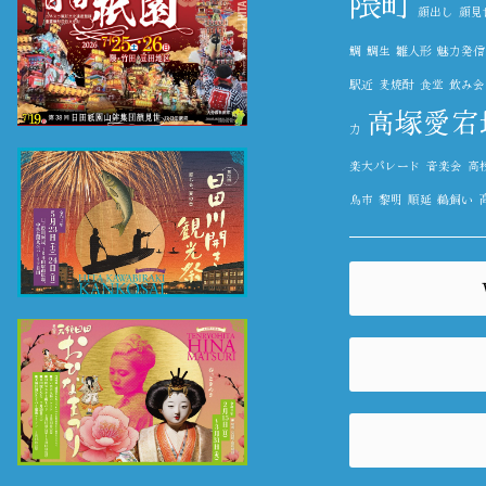
隈町
顔出し
顔見
鯛
鯛生
雛人形
魅力発信
駅近
麦焼酎
食堂
飲み会
高塚愛宕
力
楽大パレード
音楽会
高
鳥市
黎明
順延
鵜飼い