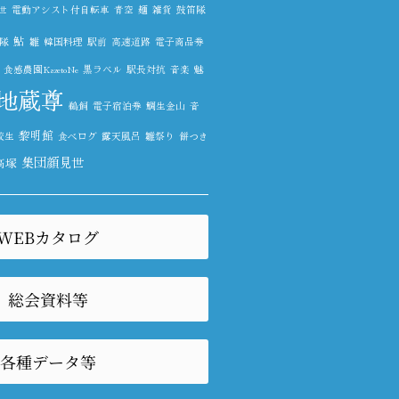
世
電動アシスト付自転車
青空
麺
雑貨
鼓笛隊
鮎
隊
雛
韓国料理
駅前
高速道路
電子商品券
食感農園KazetoNe
黒ラベル
駅長対抗
音楽
魅
地蔵尊
鵜飼
電子宿泊券
鯛生金山
音
黎明館
校生
食べログ
露天風呂
雛祭り
餅つき
集団顔見世
高塚
WEBカタログ
総会資料等
各種データ等