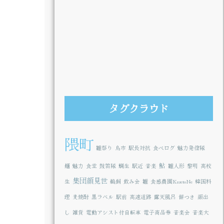
タグクラウド
隈町
雛祭り
鳥市
駅長対抗
食べログ
魅力発信隊
鮎
麺
魅力
食堂
鼓笛隊
鯛生
駅近
音楽
雛人形
黎明
高校
集団顔見世
生
鵜飼
飲み会
雛
食感農園KazetoNe
韓国料
理
麦焼酎
黒ラベル
駅前
高速道路
露天風呂
餅つき
顔出
し
雑貨
電動アシスト付自転車
電子商品券
音楽会
音楽大