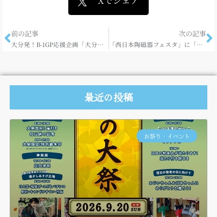
Xでシェア
前の記事
次の記事
大分発！B-1GP応援企画「大分わっしょい そばからどん」☆
「西日本陶磁器フェスタ」に「日田焼窯元」出店!!
最近の投稿
お祭り・イベント