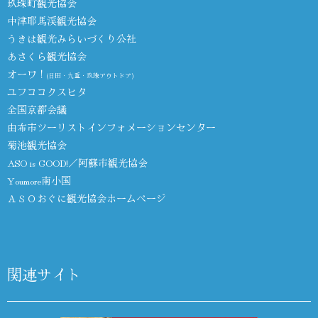
玖珠町観光協会
中津耶馬渓観光協会
うきは観光みらいづくり公社
あさくら観光協会
オーワ！
(日田・九重・玖珠アウトドア)
ユフココクスヒタ
全国京都会議
由布市ツーリストインフォメーションセンター
菊池観光協会
ASO is GOOD!／阿蘇市観光協会
Youmore南小国
ＡＳＯおぐに観光協会ホームページ
関連サイト