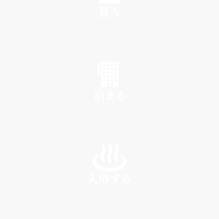
買う
SHOP
泊まる
INN
入浴する