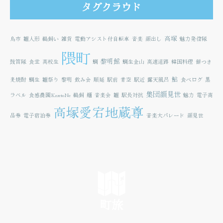
タグクラウド
高塚
鳥市
雛人形
鵜飼い
雑貨
電動アシスト付自転車
音楽
顔出し
魅力発信隊
隈町
黎明館
鼓笛隊
食堂
高校生
鯛
鯛生金山
高速道路
韓国料理
餅つき
鮎
麦焼酎
鯛生
雛祭り
黎明
飲み会
順延
駅前
青空
駅近
露天風呂
食べログ
黒
集団顔見世
ラベル
食感農園KazetoNe
鵜飼
麺
音楽会
雛
駅長対抗
魅力
電子商
高塚愛宕地蔵尊
品券
電子宿泊券
音楽大パレード
顔見世
町旅