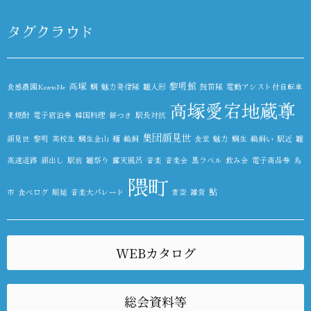
タグクラウド
高塚
黎明館
食感農園KazetoNe
鯛
魅力発信隊
雛人形
鼓笛隊
電動アシスト付自転車
高塚愛宕地蔵尊
麦焼酎
電子宿泊券
韓国料理
餅つき
駅長対抗
集団顔見世
顔見世
黎明
高校生
鯛生金山
麺
鵜飼
食堂
魅力
鯛生
鵜飼い
駅近
雛
高速道路
顔出し
駅前
雛祭り
露天風呂
音楽
音楽会
黒ラベル
飲み会
電子商品券
鳥
隈町
鮎
市
食べログ
順延
音楽大パレード
青空
雑貨
WEBカタログ
総会資料等