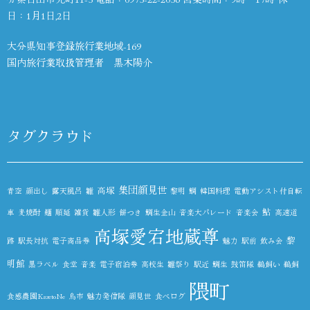
日：1月1日,2日
大分県知事登録旅行業地域-169
国内旅行業取扱管理者 黒木陽介
タグクラウド
集団顔見世
高塚
青空
顔出し
露天風呂
雛
黎明
鯛
韓国料理
電動アシスト付自転
鮎
車
麦焼酎
麺
順延
雑貨
雛人形
餅つき
鯛生金山
音楽大パレード
音楽会
高速道
高塚愛宕地蔵尊
黎
路
駅長対抗
電子商品券
魅力
駅前
飲み会
明館
黒ラベル
食堂
音楽
電子宿泊券
高校生
雛祭り
駅近
鯛生
鼓笛隊
鵜飼い
鵜飼
隈町
食感農園KazetoNe
鳥市
魅力発信隊
顔見世
食べログ