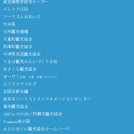
咸宜園教育研究センター
パトリア日田
ツーリズムおおいた
大分県
九州観光機構
九重町観光協会
玖珠町観光協会
中津耶馬渓観光協会
うきは観光みらいづくり公社
あさくら観光協会
オーワ！
(日田・九重・玖珠アウトドア)
ユフココクスヒタ
全国京都会議
由布市ツーリストインフォメーションセンター
菊池観光協会
ASO is GOOD!／阿蘇市観光協会
Youmore南小国
ＡＳＯおぐに観光協会ホームページ