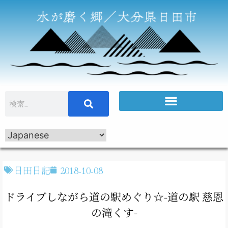
日田日記
2018-10-08
ドライブしながら道の駅めぐり☆-道の駅 慈恩
の滝くす-