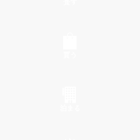
食す
EAT
買う
SHOP
泊まる
INN