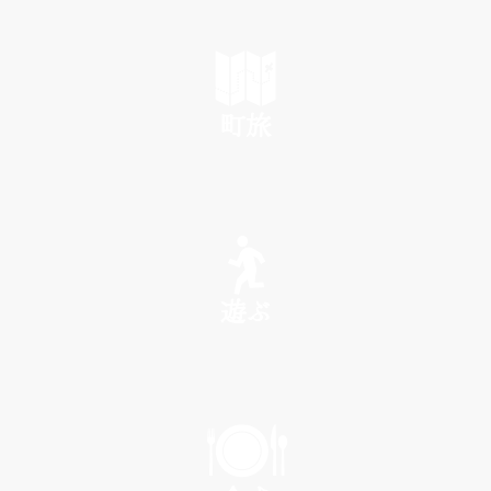
町旅
SEE
遊ぶ
PLAY