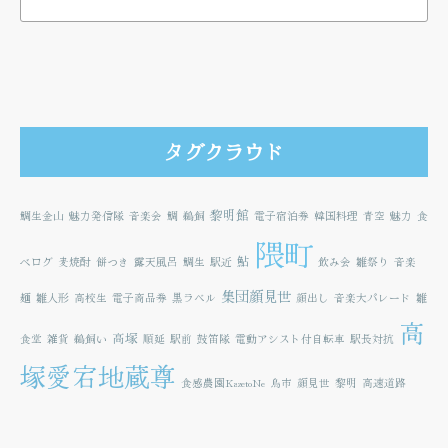
タグクラウド
黎明館
鯛生金山
魅力発信隊
音楽会
鯛
鵜飼
電子宿泊券
韓国料理
青空
魅力
食
隈町
鮎
べログ
麦焼酎
餅つき
露天風呂
鯛生
駅近
飲み会
雛祭り
音楽
集団顔見世
麺
雛人形
高校生
電子商品券
黒ラベル
顔出し
音楽大パレード
雛
高
高塚
食堂
雑貨
鵜飼い
順延
駅前
鼓笛隊
電動アシスト付自転車
駅長対抗
塚愛宕地蔵尊
食感農園KazetoNe
鳥市
顔見世
黎明
高速道路