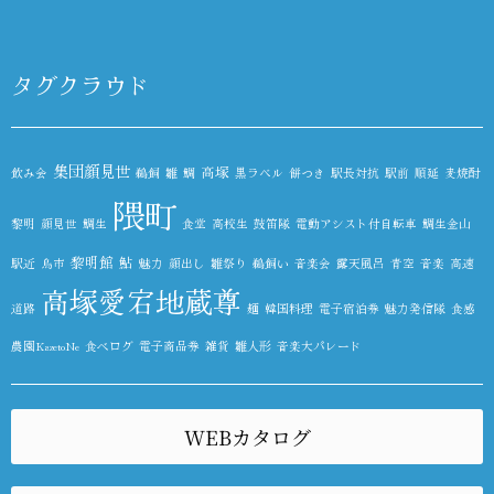
タグクラウド
集団顔見世
高塚
飲み会
鵜飼
雛
鯛
黒ラベル
餅つき
駅長対抗
駅前
順延
麦焼酎
隈町
黎明
顔見世
鯛生
食堂
高校生
鼓笛隊
電動アシスト付自転車
鯛生金山
黎明館
鮎
駅近
鳥市
魅力
顔出し
雛祭り
鵜飼い
音楽会
露天風呂
青空
音楽
高速
高塚愛宕地蔵尊
道路
麺
韓国料理
電子宿泊券
魅力発信隊
食感
農園KazetoNe
食べログ
電子商品券
雑貨
雛人形
音楽大パレード
WEBカタログ