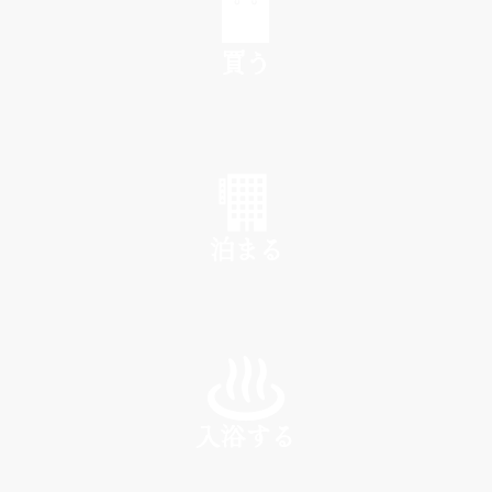
買う
SHOP
泊まる
INN
入浴する