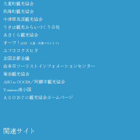
九重町観光協会
玖珠町観光協会
中津耶馬渓観光協会
うきは観光みらいづくり公社
あさくら観光協会
オーワ！
(日田・九重・玖珠アウトドア)
ユフココクスヒタ
全国京都会議
由布市ツーリストインフォメーションセンター
菊池観光協会
ASO is GOOD!／阿蘇市観光協会
Youmore南小国
ＡＳＯおぐに観光協会ホームページ
関連サイト