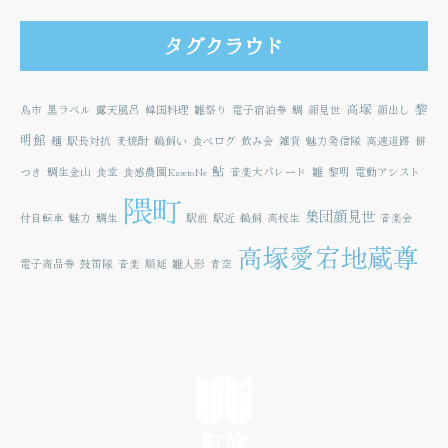
タグクラウド
高塚
黎
鳥市
黒ラベル
露天風呂
韓国料理
雛祭り
電子宿泊券
鯛
顔見世
顔出し
明館
麺
駅長対抗
麦焼酎
鵜飼い
食べログ
飲み会
雑貨
魅力発信隊
高速道路
餅
鮎
つき
鯛生金山
食堂
食感農園KazetoNe
音楽大パレード
雛
黎明
電動アシスト
隈町
集団顔見世
付自転車
魅力
鯛生
駅前
駅近
鵜飼
高校生
音楽会
高塚愛宕地蔵尊
電子商品券
鼓笛隊
音楽
順延
雛人形
青空
町旅