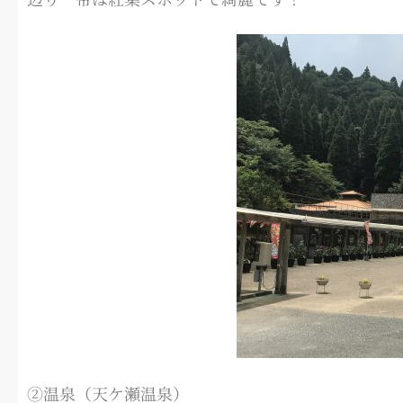
②温泉（天ケ瀬温泉）