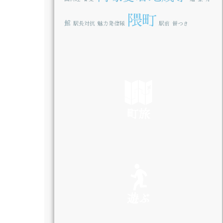
隈町
館
駅長対抗
魅力発信隊
駅前
餅つき
町旅
SEE
遊ぶ