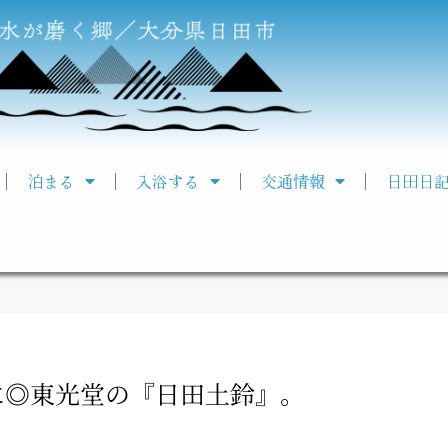
泊まる
入浴する
交通情報
日田日
に◎東光堂の『日田土鈴』。