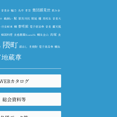
集団顔見世
音楽会
魅力
鳥市
青空
飲み会
鮎
ル
鵜飼い
駅長対抗
順延
麺
高校生
音楽大
黎明館
ト付自転車
鯛
電子宿泊券
音楽
露天風
高塚
韓国料理
食感農園KazetoNe
鯛生金山
食
隈町
き
顔出し
麦焼酎
電子商品券
鯛生
宕地蔵尊
WEBカタログ
総会資料等