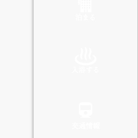
泊まる
INN
入浴する
SPA
交通情報