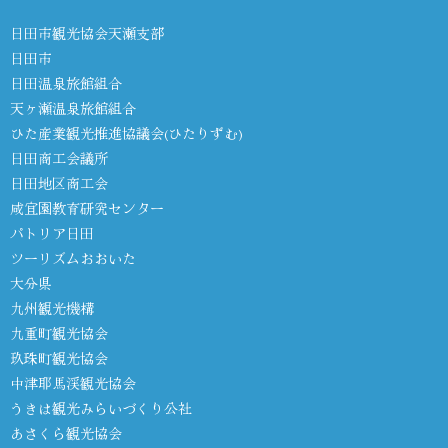
日田市観光協会天瀬支部
日田市
日田温泉旅館組合
天ヶ瀬温泉旅館組合
ひた産業観光推進協議会(ひたりずむ)
日田商工会議所
日田地区商工会
咸宜園教育研究センター
パトリア日田
ツーリズムおおいた
大分県
九州観光機構
九重町観光協会
玖珠町観光協会
中津耶馬渓観光協会
うきは観光みらいづくり公社
あさくら観光協会