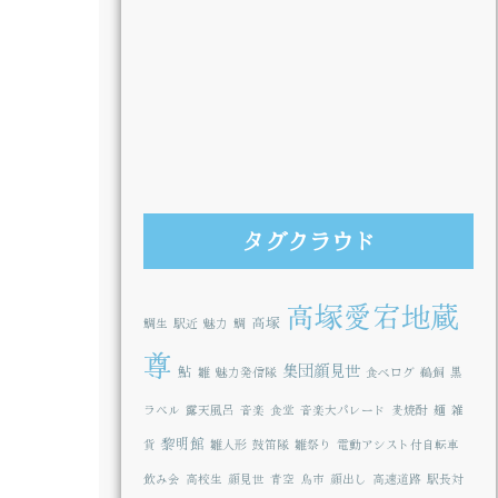
タグクラウド
高塚愛宕地蔵
高塚
鯛生
駅近
魅力
鯛
尊
集団顔見世
鮎
雛
魅力発信隊
食べログ
鵜飼
黒
ラベル
露天風呂
音楽
食堂
音楽大パレード
麦焼酎
麺
雑
黎明館
貨
雛人形
鼓笛隊
雛祭り
電動アシスト付自転車
飲み会
高校生
顔見世
青空
鳥市
顔出し
高速道路
駅長対