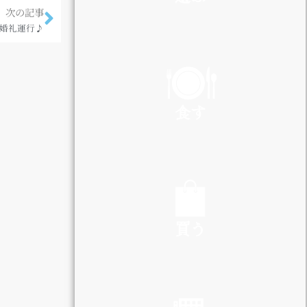
次の記事
婚礼運行♪
PLAY
食す
EAT
買う
SHOP