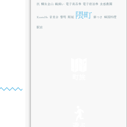
抗
鯛生金山
鵜飼い
電子商品券
電子宿泊券
食感農園
隈町
KazetoNe
音楽会
黎明
順延
餅つき
韓国料理
駅前
町旅
SEE
遊ぶ