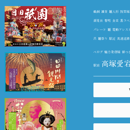
鵜飼
雑貨
雛人形
鼓笛隊
顔見世
黎明
食堂
黒ラベ
パレード
雛
電動アシス
呂
雛祭り
駅近
高速道路
べログ
魅力発信隊
餅つ
高塚愛
駅前