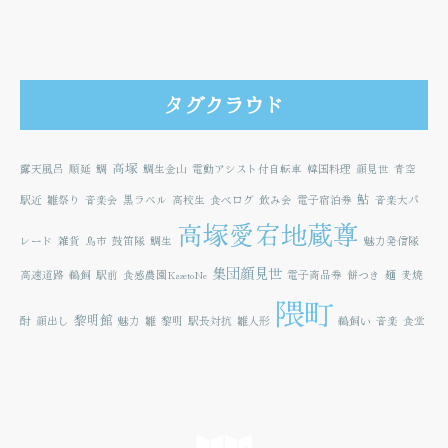
タグクラウド
高塚
露天風呂
順延
鯛
鯛生金山
電動アシスト付自転車
韓国料理
顔見世
青空
鮎
駅近
雛祭り
音楽会
黒ラベル
高校生
食べログ
飲み会
電子宿泊券
音楽大パ
高塚愛宕地蔵尊
レード
雑貨
鳥市
鼓笛隊
鯛生
魅力発信隊
集団顔見世
高速道路
鵜飼
駅前
食感農園KazetoNe
電子商品券
餅つき
麺
麦焼
隈町
黎明館
酎
顔出し
魅力
雛
黎明
駅長対抗
雛人形
鵜飼い
音楽
食堂