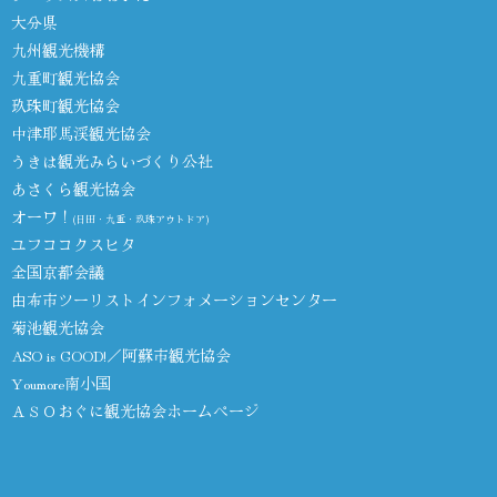
大分県
九州観光機構
九重町観光協会
玖珠町観光協会
中津耶馬渓観光協会
うきは観光みらいづくり公社
あさくら観光協会
オーワ！
(日田・九重・玖珠アウトドア)
ユフココクスヒタ
全国京都会議
由布市ツーリストインフォメーションセンター
菊池観光協会
ASO is GOOD!／阿蘇市観光協会
Youmore南小国
ＡＳＯおぐに観光協会ホームページ