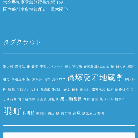
大分県知事登録旅行業地域-169
国内旅行業取扱管理者 黒木陽介
タグクラウド
雛人形
高校生
雛
音楽
音楽大パレード
魅力発信隊
食感農園KazetoNe
麺
餅つき
駅近
高塚愛宕地蔵尊
鮎
魅力
高速道路
飲み会
鳥市
食べログ
韓国料
理
順延
電動アシスト付自転車
麦焼酎
食堂
鵜飼
顔出し
露天風呂
駅前
駅長対抗
電
集団顔見世
子商品券
電子宿泊券
音楽会
顔見世
雑貨
青空
黒ラベル
雛祭り
隈町
黎明館
高塚
鵜飼い
鯛生
鯛
鼓笛隊
鯛生金山
黎明