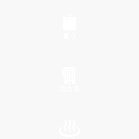
EAT
買う
SHOP
泊まる
INN