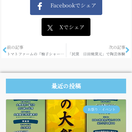
Facebookでシェア
Xでシェア
前の記事
次の記事
トマトファームの『柚子シャーベット』！
「民窯 日田焼窯元」で陶芸体験
最近の投稿
お祭り・イベント