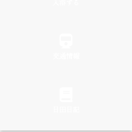
入浴する
SPA
交通情報
TRAFFIC
日田日記