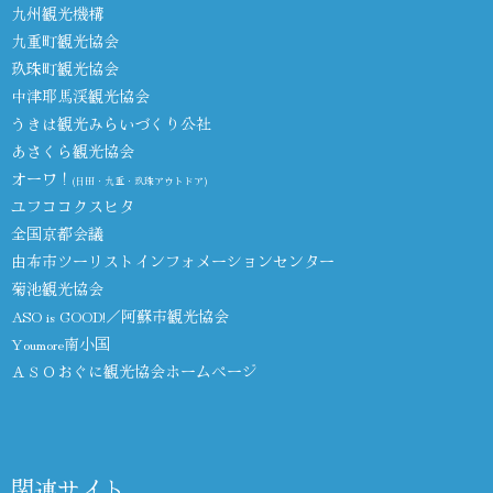
九州観光機構
九重町観光協会
玖珠町観光協会
中津耶馬渓観光協会
うきは観光みらいづくり公社
あさくら観光協会
オーワ！
(日田・九重・玖珠アウトドア)
ユフココクスヒタ
全国京都会議
由布市ツーリストインフォメーションセンター
菊池観光協会
ASO is GOOD!／阿蘇市観光協会
Youmore南小国
ＡＳＯおぐに観光協会ホームページ
関連サイト