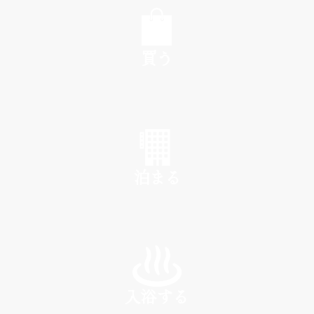
買う
SHOP
泊まる
INN
入浴する