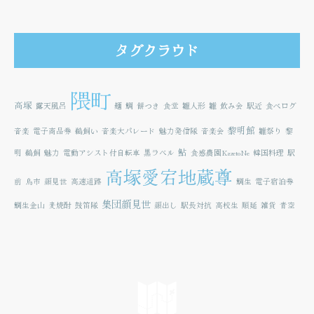
タグクラウド
隈町
高塚
露天風呂
麺
鯛
餅つき
食堂
雛人形
雛
飲み会
駅近
食べログ
黎明館
音楽
電子商品券
鵜飼い
音楽大パレード
魅力発信隊
音楽会
雛祭り
黎
鮎
明
鵜飼
魅力
電動アシスト付自転車
黒ラベル
食感農園KazetoNe
韓国料理
駅
高塚愛宕地蔵尊
前
鳥市
顔見世
高速道路
鯛生
電子宿泊券
集団顔見世
鯛生金山
麦焼酎
鼓笛隊
顔出し
駅長対抗
高校生
順延
雑貨
青空