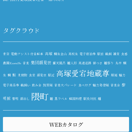
タグクラウド
高塚
青空
電動アシスト付自転車
鯛生金山
高校生
電子宿泊券
駅前
鵜飼
雑貨
食感
集団顔見世
農園KazetoNe
音楽
露天風呂
雛人形
高速道路
餅つき
雛祭り
鳥市
鯛
高塚愛宕地蔵尊
鮎
生
鯛
麦焼酎
食堂
顔見世
駅近
順延
魅力
黎
電子商品券
鵜飼い
飲み会
鼓笛隊
音楽大パレード
食べログ
魅力発信隊
音楽会
隈町
明館
黎明
顔出し
雛
黒ラベル
韓国料理
駅長対抗
麺
WEBカタログ